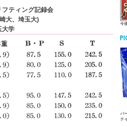
リフティング記録会
崎大、埼玉大)
今
玉大学
パ
テ