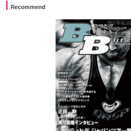
Recommend
独占取材 2
凱旋帰国 
尚隆 ほか