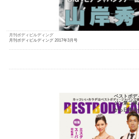
月刊ボディビルディング
月刊ボディビルディング 2017年3月号
ベストボデ
ジン第二弾
から日本大