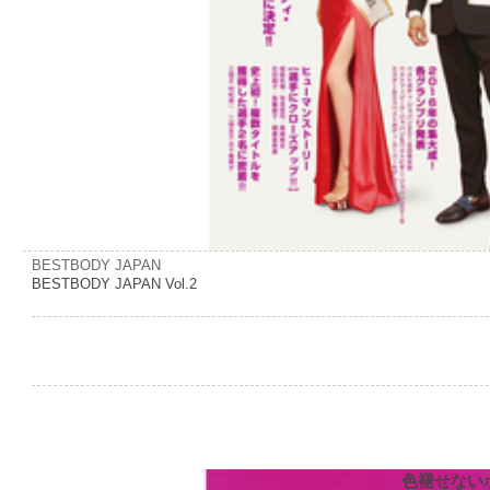
BESTBODY JAPAN
BESTBODY JAPAN Vol.2
色褪せない