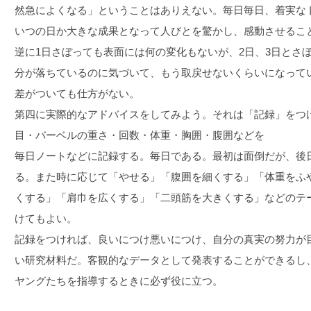
然急によくなる」ということはありえない。毎日毎日、着実な
いつの日か大きな成果となって人びとを驚かし、感動させるこ
逆に1日さぼっても表面には何の変化もないが、2日、3日とさ
分が落ちているのに気づいて、もう取戻せないくらいになって
差がついても仕方がない。
第四に実際的なアドバイスをしてみよう。それは「記録」をつ
目・バーベルの重さ・回数・体重・胸囲・腹囲などを
毎日ノートなどに記録する。毎日である。最初は面倒だが、後
る。また時に応じて「やせる」「腹囲を細くする」「体重をふ
くする」「肩巾を広くする」「二頭筋を大きくする」などのテ
けてもよい。
記録をつければ、良いにつけ悪いにつけ、自分の真実の努力が
い研究材料だ。客観的なデータとして発表することができるし
ヤングたちを指導するときに必ず役に立つ。