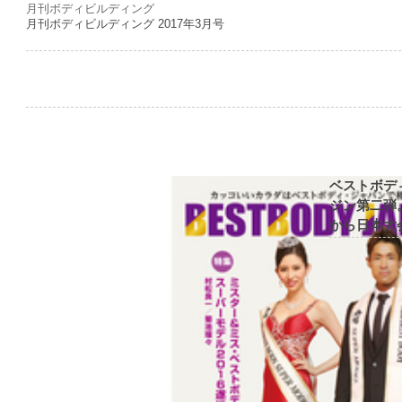
月刊ボディビルディング
月刊ボディビルディング 2017年3月号
ベストボデ
ジン第二弾
から日本大