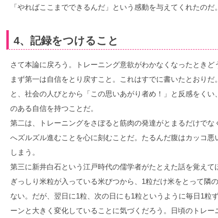
「やればここまでできるんだ」という感動を与えてくれたのだ
4、記録をつけること
さて本論に戻ろう。トレーニング意欲がわかなくなったときど
まず第一は自信をとり戻すこと。これはすでに書いたとおりだ
と、社会の人びとから「この思いあがり者め！」と反感をくい
のある自信を持つことだ。
第二は、トレーニングをさぼると筋肉の発達がとまるだけでな
へズルズル進むことを心に刻むことだ。たるんだ腹はカッコ悪
しまう。
第三に新井白石という江戸時代の儒学者がたとえた話を覚えて
ぎっしり米粒が入っている米びつから、1粒だけ米をとって隣
ない。だが、翌日に1粒、次の日にも1粒というように毎日1粒
ーンと大きく変化していることに気づくだろう。日頃のトレー