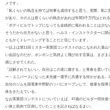
メです」
「私くらいの執念を持てば何事も成功すると思う。実際、私に
があり、その人は君くらいの執念があれば年間3千万円はとれ
「ボディビルでトップになっても金銭的に報われることは少な
そうだから仕方がないと思う。へルス・インストラクターに関
ともかくトレーニングすることだと信じています」
一以上は第11回ミスター実業団コンテストのおこなわれた葉山
い会話なのだが、ポンポンと気持よく飛び出す言葉は、まざま
感じさせてくれた。
「誤解されてもいい。自分はこの道に徹する」と青春を貫いてい
ー・ユニバースになった末光健一選手に共通する何かがある。末
自分のジムを国電東中野駅のソバにオープンして、後輩を指導
体をきたえている。
なお実業団コンテストについていえば、47歳のビルダー田吹俊
い体と筋肉で圧倒していたことを記さねばなるまい。