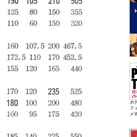
ボ
フ
メ