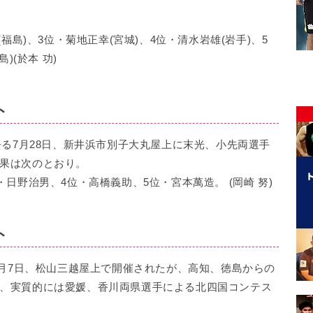
福島)、3位・菊地正幸(宮城)、4位・清水岩雄(岩手)、5
)(於本 功)
ト
去る7月28日、新井浜市別子大丸屋上に末光、小先両選手
果は次のとおり。
日野治男、4位・高橋義助、5位・宮本萬造。 (岡崎 努)
ト
9月7日、松山三越屋上で開催されたが、高知、徳島からの
、実質的には愛媛、香川両県選手による北四国コンテス