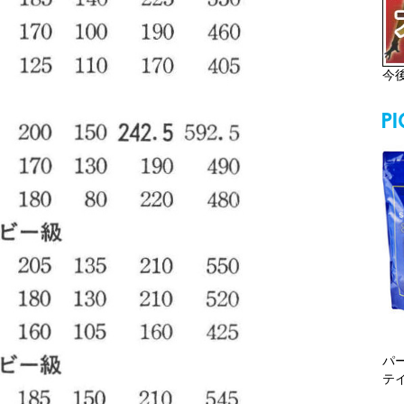
今
パ
テ