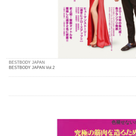
BESTBODY JAPAN
BESTBODY JAPAN Vol.2
色褪せない