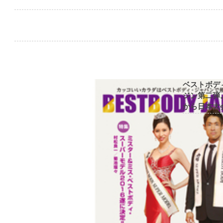
ベストボデ
ジン第二弾
から日本大