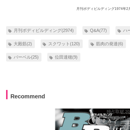
月刊ボディビルディング1974年2
月刊ボディビルディング(2974)
Q&A(77)
ハ
大殿筋(2)
スクワット(120)
筋肉の発達(6)
バーベル(25)
位田達穂(9)
Recommend
独占取材 2
凱旋帰国 
尚隆 ほか