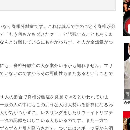
いなく脊椎分離症です。これは読んで字のごとく脊椎が分
て「もう何もかもダメだァー」と悲観することもありま
なんと分離しているにもかかわらず、本人が全然気がつ
にも、脊椎分離症の人が案外いるかも知れません。マサ
ていないのですからその可能性もまたあるということで
１人の割合で脊椎分離症を発見できるといわれていま
過
一般の人の中にもこのような人は大勢いる計算になるわ
人が気がつかずに、レスリングをしたりウェイトリフテ
一流の記録を出している人もいるのです。また一方で
ずるずると引き降ろされて、ついにはスポーツ界から消