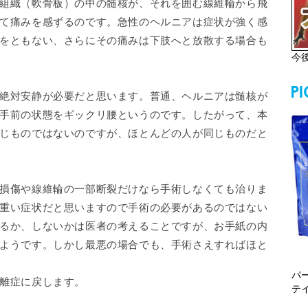
組織（軟骨板）の中の髄核が、それを囲む線維輪から飛
て痛みを感ずるのです。急性のヘルニアは症状が強く感
をともない、さらにその痛みは下肢へと放散する場合も
今
絶対安静が必要だと思います。普通、ヘルニアは髄核が
手前の状態をギックリ腰というのです。したがって、本
じものではないのですが、ほとんどの人が同じものだと
損傷や線維輪の一部断裂だけなら手術しなくても治りま
重い症状だと思いますので手術の必要があるのではない
るか、しないかは医者の考えることですが、お手紙の内
ようです。しかし最悪の場合でも、手術さえすればほと
パ
離症に戻します。
テ