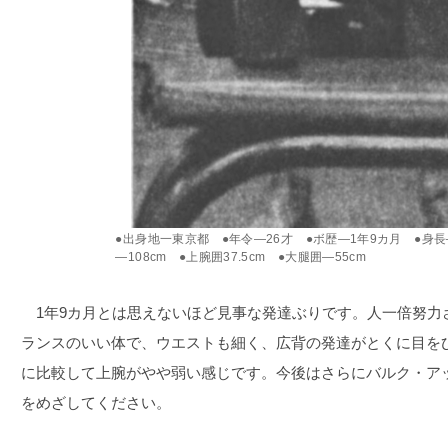
●出身地一東京都 ●年令―26才 ●ボ歴―1年9カ月 ●身長―
―108cm ●上腕囲37.5cm ●大腿囲―55cm
1年9カ月とは思えないほど見事な発達ぶりです。人一倍努力
ランスのいい体で、ウエストも細く、広背の発達がとくに目を
に比較して上腕がやや弱い感じです。今後はさらにバルク・ア
をめざしてください。