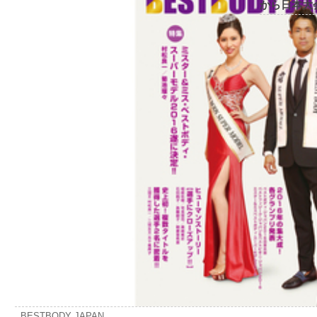
から日本大
BESTBODY JAPAN