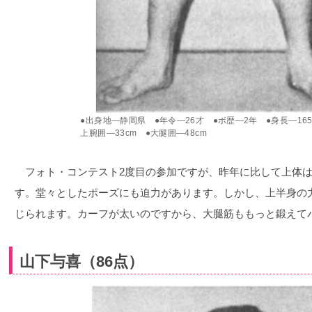
●出身地―静岡県 ●年令―26才 ●ボ歴―2年 ●身長―165c
上腕囲―33cm ●大腿囲―48cm
フォト・コンテスト2度目の参加ですが、昨年に比して上体は
す。堂々としたポーズにも迫力があります。しかし、上半身の
じられます。カーフが太いのですから、大腿筋ももっと鍛えて
山下与喜（86点）