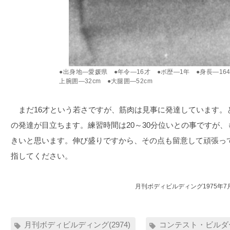
●出身地―愛媛県 ●年令―16才 ●ボ歴―1年 ●身長―164c
上腕囲―32cm ●大腿囲―52cm
まだ16才という若さですが、筋肉は見事に発達しています。
の発達が目立ちます。練習時間は20～30分位いとの事ですが
きいと思います。伸び盛りですから、その点も留意して頑張っ
指してください。
月刊ボディビルディング1975年7
月刊ボディビルディング(2974)
コンテスト・ビルダー