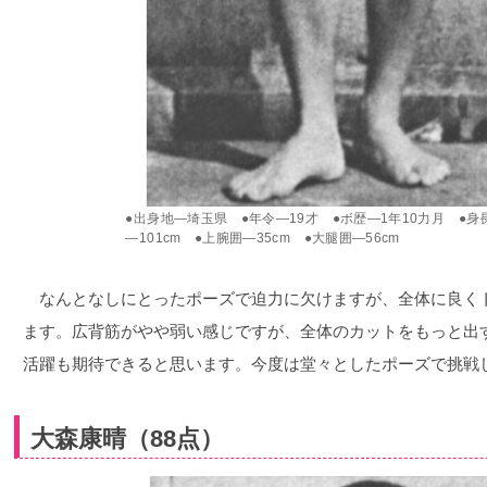
●出身地―埼玉県 ●年令―19才 ●ボ歴―1年10力月 ●身長―
―101cm ●上腕囲―35cm ●大腿囲―56cm
なんとなしにとったポーズで迫力に欠けますが、全体に良く
ます。広背筋がやや弱い感じですが、全体のカットをもっと出
活躍も期待できると思います。今度は堂々としたポーズで挑戦
大森康晴（88点）