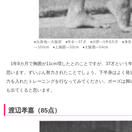
●出身地―大阪府 ●年令―37才 ●ボ歴―1年8力月 ●身長一
―100cm ●上腕囲―33cm ●大腿囲―54cm
1年8カ月で胸囲が11cm増したとのことですが、37才という
思います。ずいぶん努力されたことでしょう。下半身はよく発
力を入れたトレーニングを行なってみてください。ポーズは脚
も出てくると思います。
渡辺孝嘉（85点）