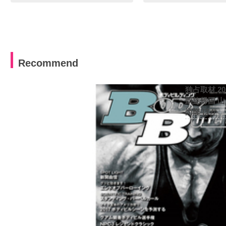
Recommend
独占取材 2
凱旋帰国 
尚隆 ほか