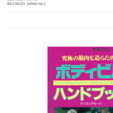
BESTBODY JAPAN Vol.2
色褪せない