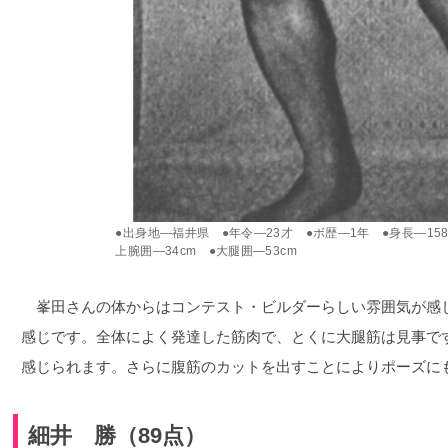
●出身地―福井県 ●年令―23才 ●ボ歴―1年 ●身長―158c
上腕囲―34cm ●大腿囲―53cm
峯田さんの体からはコンテスト・ビルダーらしい雰囲気が感
感じです。全体によく発達した筋肉で、とくに大腿筋は見事で
感じられます。さらに腹筋のカットを出すことによりポーズに
細井 勝（89点）