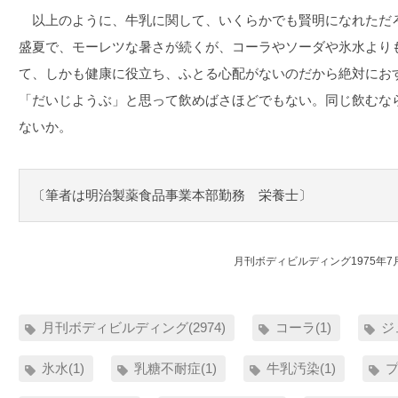
以上のように、牛乳に関して、いくらかでも賢明になれただ
盛夏で、モーレツな暑さが続くが、コーラやソーダや氷水より
て、しかも健康に役立ち、ふとる心配がないのだから絶対にお
「だいじようぶ」と思って飲めばさほどでもない。同じ飲むな
ないか。
〔筆者は明治製薬食品事業本部勤務 栄養士〕
月刊ボディビルディング1975年7
月刊ボディビルディング(2974)
コーラ(1)
ジ
氷水(1)
乳糖不耐症(1)
牛乳汚染(1)
プ