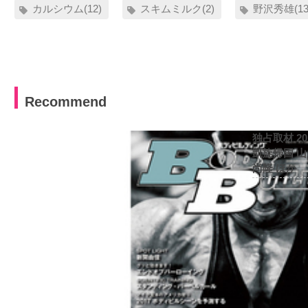
カルシウム(12)
スキムミルク(2)
野沢秀雄(13
Recommend
独占取材 2
凱旋帰国 
尚隆 ほか