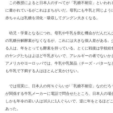
この教授によると日本人のすべてが「乳糖不耐症」といわれ
に書かれているがこれはまちがいだ。母乳にも牛乳と同じように1
赤ちゃんは乳糖を消化・吸収してグングン大きくなる。
幼児・学童となるにつれ、母乳や牛乳を飲む機会がだんだん
の乳糖分解酵素がなくなるが、これには大きな個人差がある。
る人は、年をとっても酵素を持っている。とくに戦後は学校給
のヤングたちはよほど牛乳ぎらいで、アレルギーの者でないか
アメリカやヨーロッパでは、牛乳や乳製品（チーズ・バターな
も牛乳で下痢する人はほとんど見かけない。
では現実に、日本人の何％ぐらいが「乳糖不耐症」なのだろ
が関係する牛乳メーカーに電話で問合せたところ、日本人の場合
しかも年令の若い人は10人に1人ぐらいで、逆に年をとるほど
あった。