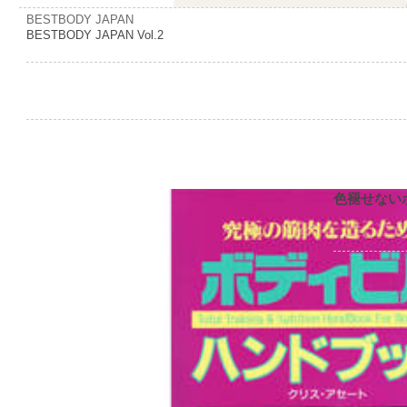
BESTBODY JAPAN
BESTBODY JAPAN Vol.2
色褪せない