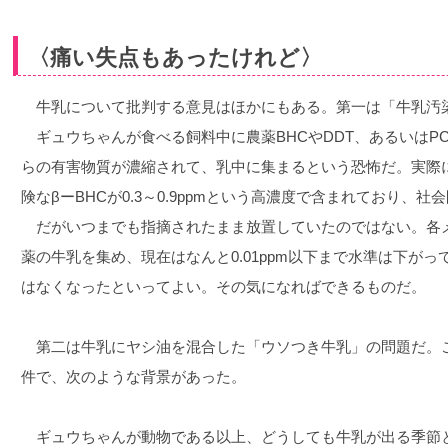
〈痛い失点もあったけれど〉
牛乳について批判する意見はほかにもある。第一は「牛乳汚
ギュウちゃんが食べる飼料中に農薬BHCやDDT、あるいはP
らの有害物質が濃縮されて、乳中に集まるという恐怖だ。実際に
険なβーBHCが0.3～0.9ppmという高濃度で含まれており、
だがいつまでも指摘されたまま放置していたのではない。各
薬の牛乳を集め、現在はなんと0.01ppm以下まで水準は下が
はなくなったといってよい。その気になればできるものだ。
第二は牛乳にヤシ油を混合した「ウソつき牛乳」の問題だ。こ
件で、次のような背景があった。
ギュウちゃんが動物である以上、どうしても牛乳が出る季節