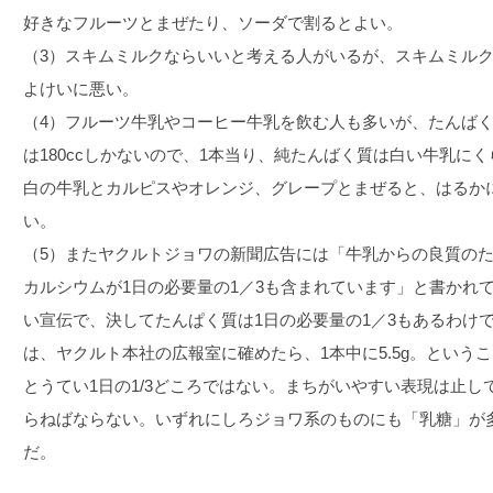
好きなフルーツとまぜたり、ソーダで割るとよい。
（3）スキムミルクならいいと考える人がいるが、スキムミルク
よけいに悪い。
（4）フルーツ牛乳やコーヒー牛乳を飲む人も多いが、たんばく質
は180ccしかないので、1本当り、純たんばく質は白い牛乳に
白の牛乳とカルピスやオレンジ、グレープとまぜると、はるか
い。
（5）またヤクルトジョワの新聞広告には「牛乳からの良質の
カルシウムが1日の必要量の1／3も含まれています」と書かれ
い宣伝で、決してたんぱく質は1日の必要量の1／3もあるわけ
は、ヤクルト本社の広報室に確めたら、1本中に5.5g。という
とうてい1日の1/3どころではない。まちがいやすい表現は止
らねばならない。いずれにしろジョワ系のものにも「乳糖」が
だ。