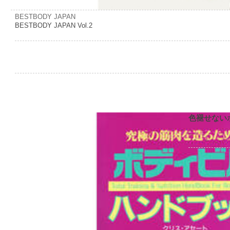
BESTBODY JAPAN
BESTBODY JAPAN Vol.2
色褪せない