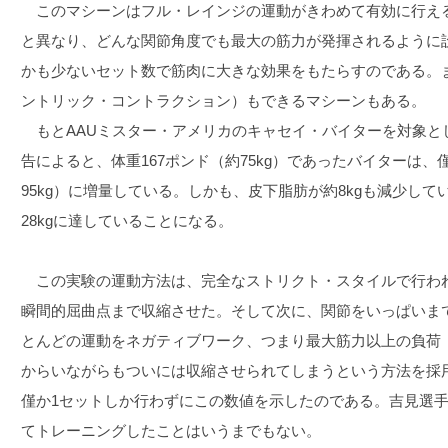
このマシーンはフル・レインジの運動がきわめて有効に行え
と異なり、どんな関節角度でも最大の筋力が発揮されるように
かも少ないセット数で筋肉に大きな効果をもたらすのである。
ントリック・コントラクション）もできるマシーンもある。
もとAAUミスター・アメリカのキャセイ・バイターを対象と
告によると、体重167ポンド（約75kg）であったバイターは、僅
95kg）に増量している。しかも、皮下脂肪が約8kgも減少し
28kgに達していることになる。
この実験の運動方法は、完全なストリクト・スタイルで行わ
瞬間的屈曲点まで収縮させた。そして次に、関節をいっぱいま
とんどの運動をネガティブワーク、つまり最大筋力以上の負荷
からいながらもついには収縮させられてしまうという方法を採
僅か1セットしか行わずにこの数値を示したのである。吉見選
てトレーニングしたことはいうまでもない。