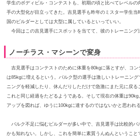
学生のボディビル・コンテストも、初期の頃と比べてレベルの
手の大型化が目立ってきた。吉見選手も昨年のミスター学生当時、
国のビルダーとしては大型に属しているといっていい。
今回はこの吉見選手にスポットを当てて、彼のトレーニング
ノーチラス・マシーンで変身
吉見選手はコンテストのために体重を80kgに落とすが、コン
は85kgに増えるという。バルク型の選手は激しいトレーニン
ニングを軽減したり、休んだりしただけで急激にまた元に戻る
これと同じ経過をたどるようである。そして現在の体重は90k
アップを図れば、ゆうに100kgに達するのではないかと思われ
バルク不足に悩むビルダーが多い中で、吉見選手は比較的バ
かも知れない。しかし、これを簡単に素質うんぬんということ