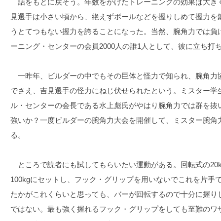
話をもとに戻そう。年数をかけたトレーニングの効果は大き
見選手は小さい頃から、絶えずボールなどを握りしめて握力を鍛
うとてつもない握力を誇ることになった。当然、腕角力では負
ーニング・センターの会員2000人の誰1人として、彼に立ち打
一昨年、ビルダーの中でもその巨体と怪力で知られ、腕角力
でさえ、吉見選手の怪力にねじ伏せられたという。ミスター学
ル・センターの会長である水上彪氏がやはり腕角力では群を抜
強いか？一度ビルダーの腕角力大会を開催して、ミスター腕角
る。
ところで読者にも試してもらいたい運動がある。回転式の20k
100kgにセットし、フック・グリップを用いないでこれを片
たかがこれくらいと思っても、バーが回転するので十分に握り
ではない。最も強く握れるフック・グリップをしても至難のワ