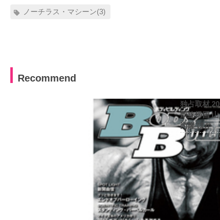
ノーチラス・マシーン(3)
Recommend
独占取材 2
凱旋帰国 
尚隆 ほか