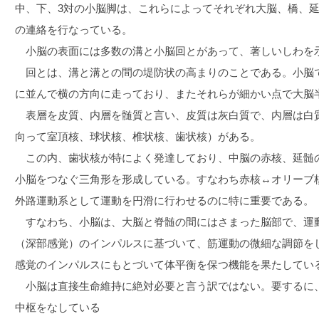
中、下、3対の小脳脚は、これらによってそれぞれ大脳、橋、
の連絡を行なっている。
小脳の表面には多数の溝と小脳回とがあって、著しいしわを
回とは、溝と溝との間の堤防状の高まりのことである。小脳
に並んで横の方向に走っており、またそれらが細かい点で大脳
表層を皮質、内層を髄質と言い、皮質は灰白質で、内層は白質
向って室頂核、球状核、椎状核、歯状核）がある。
この内、歯状核が特によく発達しており、中脳の赤核、延髄の
小脳をつなぐ三角形を形成している。すなわち赤核↔オリーブ
外路運動系として運動を円滑に行わせるのに特に重要である。
すなわち、小脳は、大脳と脊髄の間にはさまった脳部で、運
（深部感覚）のインパルスに基づいて、筋運動の微細な調節を
感覚のインパルスにもとづいて体平衡を保つ機能を果たしてい
小脳は直接生命維持に絶対必要と言う訳ではない。要するに
中枢をなしている