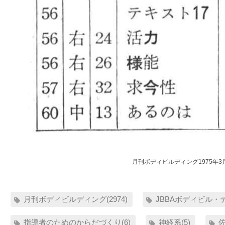
月刊ボディビルディング1975年3
月刊ボディビルディング(2974)
JBBAボディビル・テ
指導者のためのからだづくり(6)
神経系(5)
佐