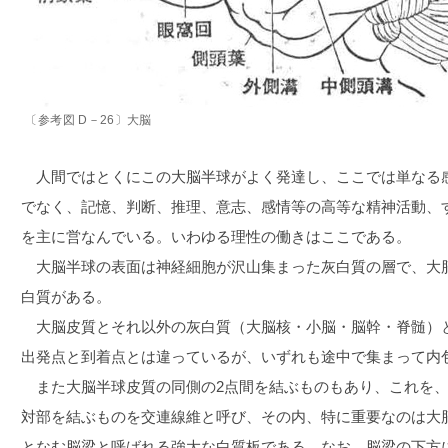
〔参考図 D－26〕大脳
人間ではとくにこの大脳半球がよく発達し、ここでは単なる
でなく、記憶、判断、推理、意志、感情等の高等な精神活動、
を主に営なんでいる。いわゆる理性の働きはここである。
大脳半球の表面は神経細胞が沢山集まった灰白質の層で、大
白質がある。
大脳皮質とそれ以外の灰白質（大脳核・小脳・脳幹・脊髄）
出発点と到着点とは違っているが、いずれも途中で集まって内
また大脳半球皮質の同側の2点間を結ぶものもあり、これを、
対部を結ぶものを交連線維と呼び、その内、特に重要なのは大
となむ脳梁と呼ばれる強大な白質板である。なお、脳梁の下方