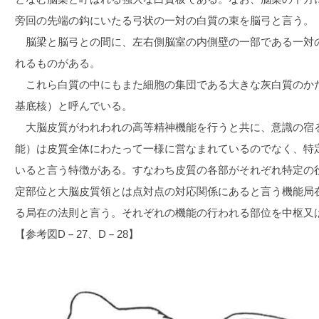
旁回の先端の鈎にいたる弓状の一対の白質の束を脳弓と言う。
脳梁と脳弓との間に、左右側脳室の内側壁の一部である一対
れるものがある。
これら白質の中にもまた細胞の集団である大きな灰白質のか
基底核）と呼んでいる。
大脳皮質がわれわれの高等精神機能を行うと共に、意識の宿
能）は皮質全体にわたって一様に営なまれているのでなく、特
いると言う特徴がある。すなわち皮質の各部がそれぞれ特定の
定部位と大脳皮質領とは点対点の対応関係にあると言う機能局
る局在の法則と言う。それぞれの機能の行われる部位を中枢又
【参考図D－27、D－28】