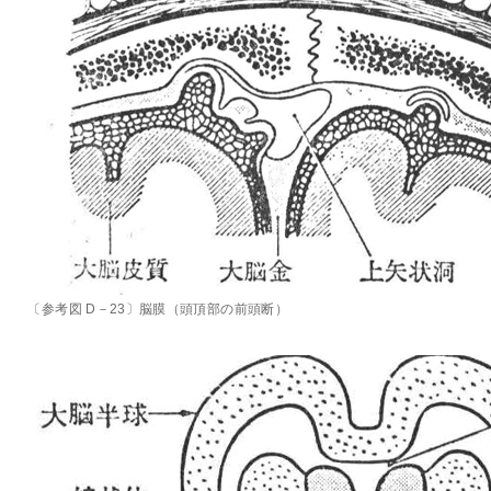
〔参考図 D－23〕脳膜（頭頂部の前頭断）