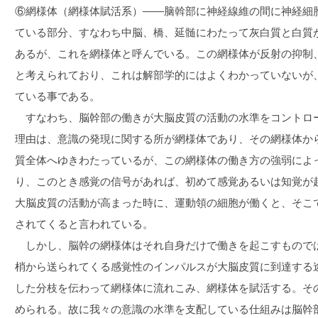
⑥網様体（網様体賦活系）――脑斡部に神経線維の間に神経細
ている部分、すなわち中脳、橋、延髄にわたって灰白質と白質
あるが、これを網様体と呼んでいる。この網様体が反射の抑制
と考えられており、これは解部学的にはよくわかっていないが
ている事である。
すなわち、脳幹部の働きが大脳皮質の活動の水準をコントロ
理由は、意識の発現に関する所が網様体であり、その網様体か
質全体へゆきわたっているが、この網様体の働き方の強弱によ
り、このとき感覚の信号があれば、初めて感覚あるいは知覚が
大脳皮質の活動が高まった時に、運動領の細胞が働くと、そこ
されてくると言われている。
しかし、脳幹の網様体はそれ自身だけで働きを起こすもので
梢から送られてくる感覚性のインパルスが大脳皮質に到達する
した分枝を伝わって網様体に流れこみ、網様体を賦活する。そ
められる。故に我々の意識の水準を支配している仕組みは脳幹