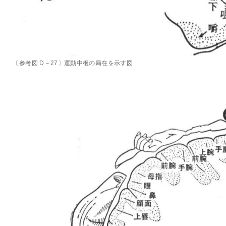
〔参考図 D－27〕運動中枢の局在を示す図