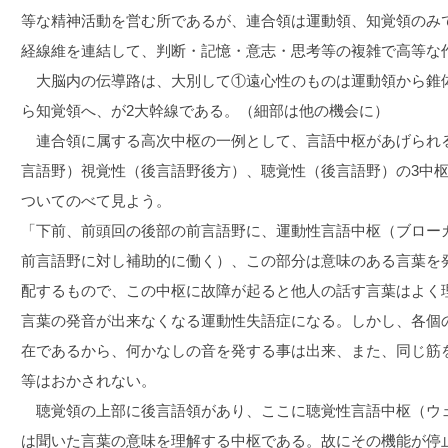
等な精神活動を営む所であるが、連合領は運動領、知覚領のみ
経線維を連結して、判断・記憶・意志・思考等の複雑で高等な
大脳内の伝導路は、大別して①遠心性のものは運動領から錐
ら知覚領へ、が2大幹線である。（細部は他の機会に）
連合領に属する高次中枢の一例として、言語中枢があげられ
言語野）視覚性（後言語野後方）、聴覚性（後言語野）の3中
ついてのべて見よう。
「下前、前頭回の後部の前言語野に、運動性言語中枢（ブロー
前言語野に対し補助的に働く）、この部分は意味のある言葉を
配するもので、この中枢に故障が起ると他人の話す言葉はよく
言葉の発音が出来なくなる運動性失語症になる。しかし、各個
在であるから、何かなしの音を発する事は出来、また、同じ筋
等はおかされない。
聴覚領の上部に後言語領があり、ここに聴覚性言語中枢（ウ
は聞いた言葉の意味を理解する中枢である。故にその機能が停