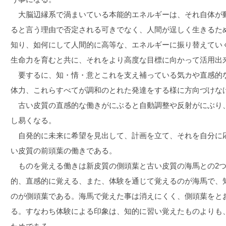
大脳辺縁系で渦まいている本能的エネルギーは、それ自体が
ると言う理由で否定される可きでなく、人間が逞しく生きるた
知り、如何にして人間的に高等な、エネルギーに振り替えてい
生命力を育むと共に、それをより高度な目標に向かって活用出
要するに、知・情・意とこれを支え補っている気カや直感的
体力、これらすべてが調和のとれた発達をする様に方向づけな
古い皮質の直感的な働きがにぶると自動調整や反射がにぶり
し易くなる。
自発的に未来に希望を見出して、計画を立て、それを自分に
い皮質の前頭葉の働きである。
ものを覚える働きは新皮質の側頭葉と古い皮質の海馬との2つ
的、直感的に覚える、また、体験を通じて覚えるのが海馬で、
のが側頭葉である。海馬で覚えた事は消えにくく、側頭葉をと
る。すなわち体験による印象は、知的に習い覚えたものよりも