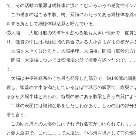
て、その活動の根源は網様体に流れこむいろいろの感覚性イン
この働きの起こる中脳、橋、延髄にわたってある網様体を総
ルする所として網様体賦活系と呼んでいる。
⑦大脳――大脳は脳の約80%を占める最も大きい部分で、皮質
り、髄質の中には神経細胞の集合である大小さまざまの核があ
大脳を大きく分けると、大脳半球、大脳核、間脳（脳幹の方
間脳、大脳核については⑤間脳の所で概要を述べたので、こ
く。
大脳は中枢神経系のうち最も発達した部分で、約140億の細
置し、頭蓋の大半を満たしているほぼ半球形の臓器で、縦裂に
るから大脳半球と言われ、縦裂の底にある脳梁と言う白質によ
半球の表面には複雑な形をしたしわがあり、しわの山の部分
溝と言う。
この回と溝との大部分にはそれぞれ名前がつけられており、
と側大脳裂で、これによって大脳は、中心溝を境として前の部