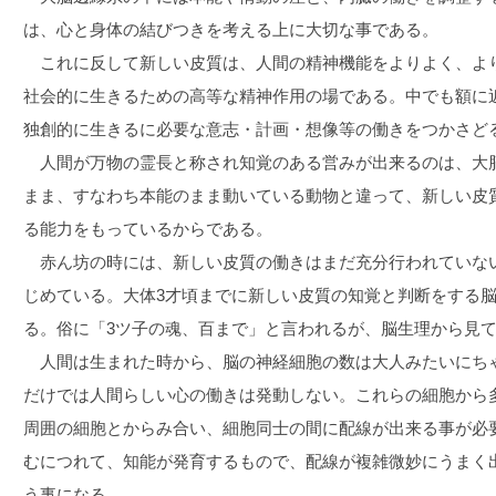
は、心と身体の結びつきを考える上に大切な事である。
これに反して新しい皮質は、人間の精神機能をよりよく、よ
社会的に生きるための高等な精神作用の場である。中でも額に
独創的に生きるに必要な意志・計画・想像等の働きをつかさど
人間が万物の霊長と称され知覚のある営みが出来るのは、大
まま、すなわち本能のまま動いている動物と違って、新しい皮
る能力をもっているからである。
赤ん坊の時には、新しい皮質の働きはまだ充分行われていな
じめている。大体3才頃までに新しい皮質の知覚と判断をする
る。俗に「3ツ子の魂、百まで」と言われるが、脳生理から見
人間は生まれた時から、脳の神経細胞の数は大人みたいにち
だけでは人間らしい心の働きは発動しない。これらの細胞から
周囲の細胞とからみ合い、細胞同士の間に配線が出来る事が必
むにつれて、知能が発育するもので、配線が複雑微妙にうまく
う事になる。