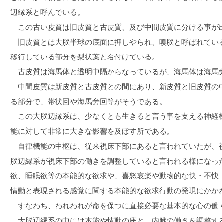
辺縁系と呼んでいる。
この古い皮質は旧皮質と古皮質、及び中間皮質に分ける事が
旧皮質とは大脳半球の底面に押しやられ、嗅脳と呼ばれてい
移行している部分を梨状葉と名付けている。
古皮質は海馬体と透明中隔からなっているが、海馬体は海馬
中間皮質は新皮質と古皮質との間にあり、新皮質と旧皮質の
る部分で、帯状回や海馬旁回等がそうである。
この大脳辺縁系は、少なくとも生きると言う事を支える神経
能に対して非常に大きな影響を及ぼす所である。
自律機能の中枢は、従来視床下部にあると言われていたが、
脳辺縁系が視床下部の働きを調整していると言われる様になっ
欲、睡眠欲等の本能的な欲求や、喜怒哀楽や動物的な快・不快
情動と表現される感覚に関する本能的な欲求行動の発現にかか
すなわち、われわれが命を保つに直接必要な基本的な心の働
大脳辺縁系の中には本能や情動の座と、内臓の働きを調整す