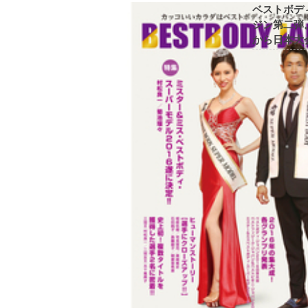
ベストボデ
ジン第二弾
から日本大