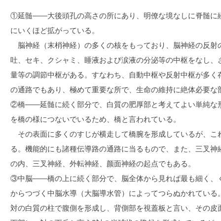
①延髄――大後頭孔の高さの所にあり、明僚な境なしに脊髄に
にいくほど拡がっている。
脳神経（末梢神経）の多くの核をもっており、脳神経の反射
吐、セキ、クシャミ、睡液および涙液の分泌等の中枢をなし、
量等の調節中枢がある。すなわち、自動中枢や反射中枢が多く
の通路でもあり、極めて重要な所で、生命の維持に絶体必要な
②橋――延髄に続く部分で、白質の肥厚部と考えてよい単純な
を橋の様につないでいるため、橋と言われている。
その表面に多くのすじが横走して橋腕を形成しているが、こ
る。機能的にも諸種伝導路の通路に当るもので、また、三叉神
の内、三叉神経、外転神経、颜面神経の起点でもある。
③中脳――橋の上に続く部分で、脳全体から見れば最も細く、
からつづく中脳水導（大脳導水管）によってつらぬかれている
対の白質の柱で腹側を形成し、背側部を視蓋板と言い、その皮