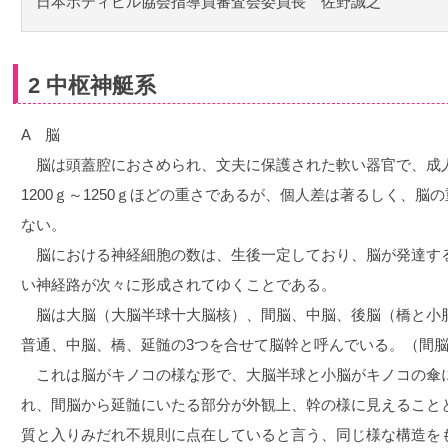
日本ボディビル協会指導員審査会委員長 佐野誠之
2 中枢神艇系
A 脳
脳は頭蓋腔におさめられ、文夫に保護された軟い器官で、成人男子
1200ｇ～1250ｇほどの重さであるが、個人差は著るしく、
ない。
脳における神経細胞の数は、生後一定しており、脳が発達す
い神経路が次々に形成されてゆくことである。
脳は大脳（大脳半球十大脳核）、間脳、中脳、後脳（橋と小
普通、中脳、橋、延髄の3つを合せて脳幹と呼んでいる。（間
これは脳がキノコの様な形で、大脳半球と小脳がキノコの傘
れ、間脳から延髄にいたる部分が外観上、幹の様に見えること
質と入りみだれ不規則に点在していると言う、同じ様な構造を