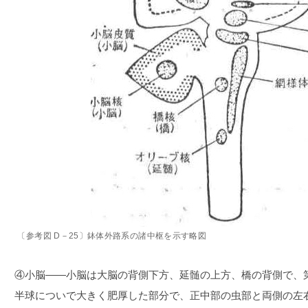
〔参考図 D－25〕鉢体外路系の諸中枢を示す略図
④小脳――小脳は大脳の背側下方、延髄の上方、橋の背側で、
半球についで大きく肥厚した部分で、正中部の虫部と両側の左