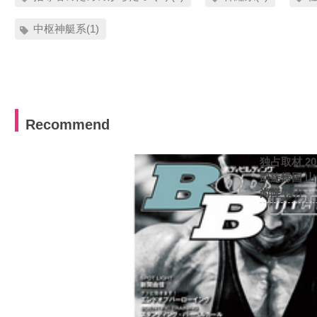
中枢神艇系(1)
Recommend
独占取材 2
凱旋帰国 
尚隆 ほか