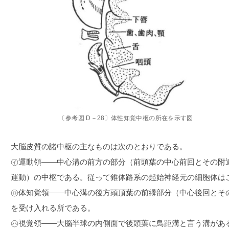
〔参考図 D－28〕体性知覚中枢の所在を示す図
大脳皮質の諸中枢の主なものは次のとおりである。
㋑運動領――中心溝の前方の部分（前頭葉の中心前回とその附
運動）の中枢である。従って錐体路系の起始神経元の細胞体は
㋺体知覚領――中心溝の後方頭頂葉の前縁部分（中心後回とそ
を受け入れる所である。
㋩視覚領――大脳半球の内側面で後頭葉に鳥距溝と言う溝があ