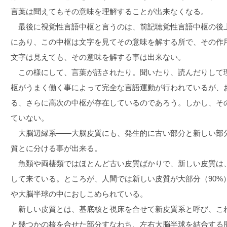
言葉は聞えてもその意味を理解することが出来なくなる。
最後に視覚性言語中枢と言うのは、前記聴覚性言語中枢の後
にあり、この中枢は文字を見てその意味を解する所で、その作
文字は見えても、その意味を解する事は出来ない。
この様にして、言葉が話されたり。聞いたり、読んだりして
枢がうまく働く事によって完全な言語運動が行われているが、
る、さらに高次の中枢が存在しているのであろう。しかし、そ
ていない。
大脳辺縁系――大脳皮質にも、発生的に古い部分と新しい部
質とに分ける事が出来る。
魚類や両棲類ではほとんど古い皮質ばかりで、新しい皮質は
して来ている。ところが、人間では新しい皮質が大部分（90%
や大脳半球の中におしこめられている。
新しい皮質とは、基底核と視床を合せて新皮質系と呼び、こ
と幾つかの核を合せた部分すなわち、左右大脳半球を結合する