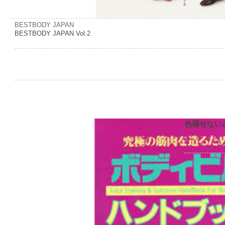
BESTBODY JAPAN
BESTBODY JAPAN Vol.2
色褪せない