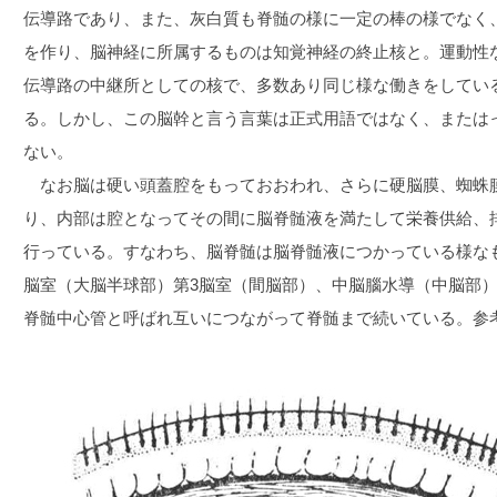
伝導路であり、また、灰白質も脊髄の様に一定の棒の様でなく
を作り、脳神経に所属するものは知覚神経の終止核と。運動性
伝導路の中継所としての核で、多数あり同じ様な働きをしてい
る。しかし、この脳幹と言う言葉は正式用語ではなく、または
ない。
なお脳は硬い頭蓋腔をもっておおわれ、さらに硬脳膜、蜘蛛膜
り、内部は腔となってその間に脳脊髄液を満たして栄養供給、
行っている。すなわち、脳脊髄は脳脊髄液につかっている様な
脳室（大脳半球部）第3脳室（間脳部）、中脳腦水導（中脳部）
脊髄中心管と呼ばれ互いにつながって脊髄まで続いている。参考図D