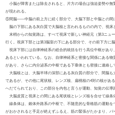
小脳が障害または除去されると、片方の場合は強迫姿勢や無
が現われる。
⑤間脳――中脳の前上方に続く部分で、大脳下部と中脳との間
脳の下部にある灰白質で大脳核と言われるものの内で、視床
末梢からの知覚路は、すべて視床で新しい神経元（第3ニュー
行く。視床下部とは第3脳室の下にある部分で、その前下方に
視床下部には自律神経系の総合的統括を行う高位中枢があり
あるといわれている。なお、自律神経系と密接な関係にある物
があり、さらに内分泌系の中枢である下垂体とも密接に連絡し
大脳核とは、大脳半球の深部にある灰白質の部分で、間脳も
であるが、その他に尾状核、レンズ核、扁桃核の4対の核があ
へだてられており、この部分を内包と言うが運動、知覚の伝導
大脳皮質と視床との間にある尾状核とレンズ核を合せて線条
線条体は、錐体外路系の中枢で、不随意的な骨格筋の運動を
がおかされると手足が絶えずふるえ、筋の緊張がたかまり、パ