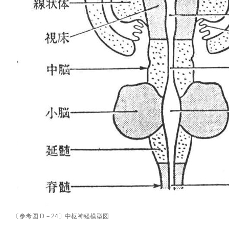
〔参考図 D－24〕中枢神経模型図