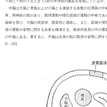
下部に一対の下丘と言う2対の半球状の隆起を形成しているが
中脳は大脳と脊髄および小脳とを連絡する多数の伝導路の中
車、両神経の核があり、眼球運動や瞳孔収縮の運動の中枢であ
線維を受け、大脳の視覚領、聴覚領と連絡し、また、延髄や脊
身の運動や姿勢に関する反射を構成する。錐体外路系の中の重
の中脳にある。要するに、中脳は全身の筋の緊張や姿勢に関す
D－25】