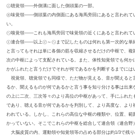
㋥聴覚領――外側溝に面した側頭葉の一部。
㋭味覚領――側頭葉の内側面にある海馬旁回にあると言われて
い。
㋬嗅覚領――これも海馬旁回で味覚領の近くにあると言われて
㋣連合領――以上㋑～㋬まで記したものは何れも第一次的な単
と言ってもそれは単に各個の筋を収縮させるだけの中枢で、複
次の中枢によって支配されている。また、体性知覚領でも何か
かがふれたと言うだけでそれが何であるかを判断するまでには
視覚領、聴覚領でも同様で、ただ物が見える、音が聞えると
るか、聞えるものが何であるかと言う事を知り分ける事は出来
の上に二次、三次等々のより高位の中枢があって、手にふれた
であり、聴える音が何であるかを判別して、より高度な、より
われている。しかし、これらの高位な中枢の種類や、位置、範
かっていない。そこでこれらの中枢を総合して連合領（連合野
大脳皮質の内、運動領や知覚領等の占める部分は約1/3で残