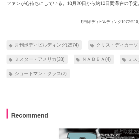
ファンが心待ちにしている。10月20日から約10日間滞在の予定
月刊ボディビルディング1972年1
月刊ボディビルディング(2974)
クリス・ディカーソン
ミスター・アメリカ(33)
ＮＡＢＢＡ(4)
ミス
ショートマン・クラス(2)
Recommend
独占取材 2
凱旋帰国 