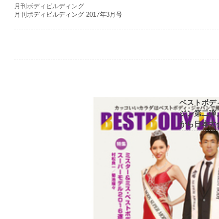
月刊ボディビルディング
月刊ボディビルディング 2017年3月号
ベストボデ
ジン第二弾
から日本大