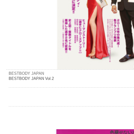
BESTBODY JAPAN
BESTBODY JAPAN Vol.2
色褪せない