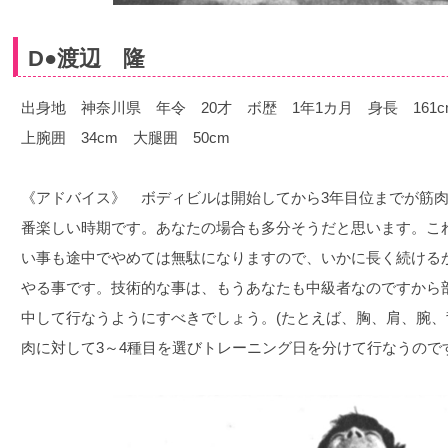
D●渡辺 隆
出身地 神奈川県 年令 20才 ボ歴 1年1カ月 身長 161c
上腕囲 34cm 大腿囲 50cm
《アドバイス》 ボディビルは開始してから3年目位までが筋
番楽しい時期です。あなたの場合も多分そうだと思います。こ
い事も途中でやめては無駄になりますので、いかに長く続ける
やる事です。技術的な事は、もうあなたも中級者なのですから
中して行なうようにすべきでしょう。(たとえば、胸、肩、腕
肉に対して3～4種目を選びトレーニング日を分けて行なうので