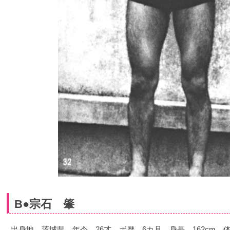
B●宗石 肇
出身地 茨城県 年令 26才 ボ歴 6カ月 身長 162cm 体重