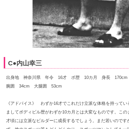
C●内山幸三
出身地 神奈川県 年令 16才 ボ歴 10カ月 身長 170cm 
腕囲 34cm 大腿囲 53cm
《アドバイス》 わずか16才でこれだけ立派な体格を持ってい
ましてボディビル歴がわずか10カ月とは大変なものです。この
才頃には立派なビルダーに成長するでしょう。まだ若いのです