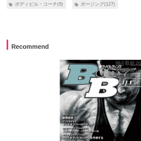
ボディビル・コーチ(9)
ポージング(127)
Recommend
独占取材 2
凱旋帰国 
尚隆 ほか