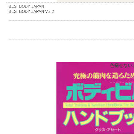
BESTBODY JAPAN
BESTBODY JAPAN Vol.2
色褪せない