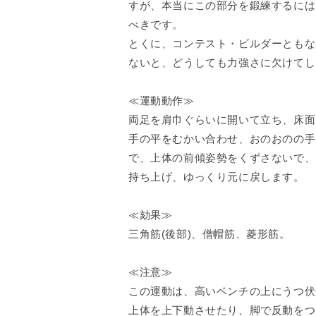
すが、本当にこの部分を鍛練するには
べきです。
とくに、コンテスト・ビルダーともな
ないと、どうしても力強さに欠けてし
≪運動動作≫
両足を肩巾ぐらいに開いて立ち、床面
手の平をむかい合わせ、おのおのの手
で、上体の前傾姿勢をくずさないで、
持ち上げ、ゆっくり元に戻します。
≪劾果≫
三角筋(後部)、僧帽筋、菱形筋。
≪注意≫
この運動は、高いベンチの上にうつ伏
上体を上下動させたり、脚で反動をつ