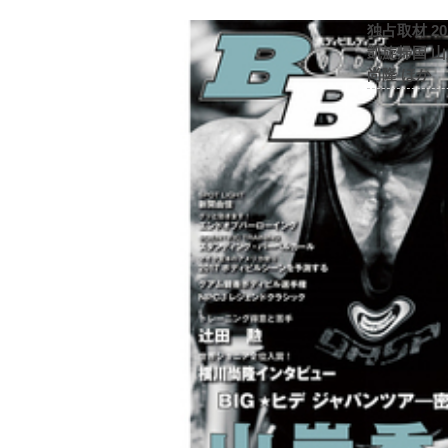
独占取材 2
凱旋帰国 
尚隆 ほか