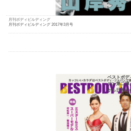
月刊ボディビルディング
月刊ボディビルディング 2017年3月号
ベストボデ
ジン第二弾
から日本大