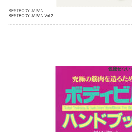
BESTBODY JAPAN
BESTBODY JAPAN Vol.2
色褪せない