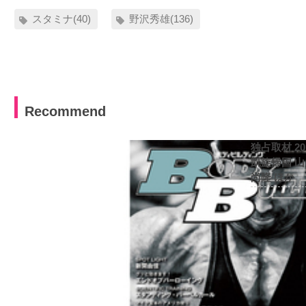
スタミナ(40)
野沢秀雄(136)
Recommend
独占取材 2
凱旋帰国 
尚隆 ほか