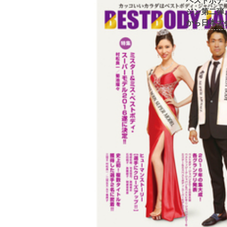
ベストボデ
ジン第二弾
から日本大