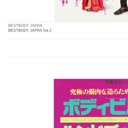
BESTBODY JAPAN
BESTBODY JAPAN Vol.2
色褪せない