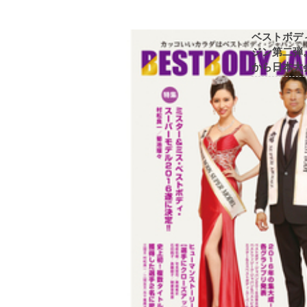
ベストボデ
ジン第二弾
から日本大