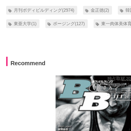
月刊ボディビルディング(2974)
金正徳(2)
韓
東亜大学(1)
ポージング(127)
東一肉体美体育館
Recommend
独占取材 2
凱旋帰国 
尚隆 ほか