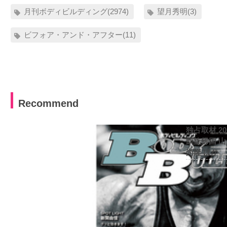
月刊ボディビルディング(2974)
望月秀明(3)
ビフォア・アンド・アフター(11)
Recommend
独占取材 2
凱旋帰国 
尚隆 ほか