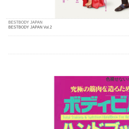
BESTBODY JAPAN
BESTBODY JAPAN Vol.2
色褪せない