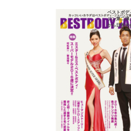
ベストボデ
ジン第二弾
から日本大