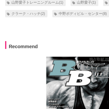
山野愛子トレーニングルーム(1)
山野愛子(1)
クラーク・ハッチ(2)
中野ボディビル・センター(8)
Recommend
独占取材 2
凱旋帰国 
尚隆 ほか