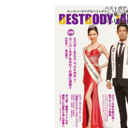
ベストボデ
ジン第二弾
から日本大