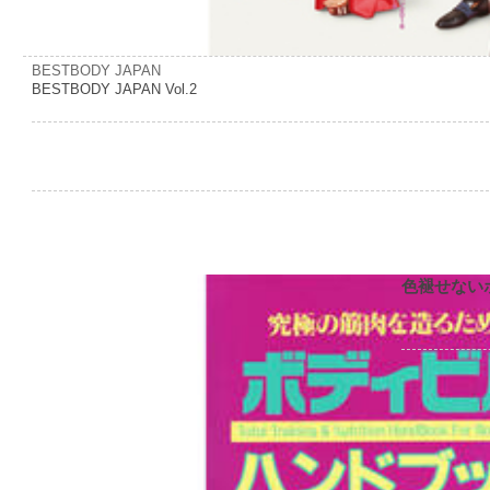
BESTBODY JAPAN
BESTBODY JAPAN Vol.2
色褪せない