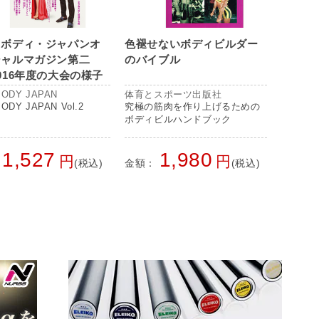
トボディ・ジャパンオ
色褪せないボディビルダー
シャルマガジン第二
のバイブル
016年度の大会の様子
選から日本大会まで全
ODY JAPAN
体育とスポーツ出版社
載！
ODY JAPAN Vol.2
究極の筋肉を作り上げるための
ボディビルハンドブック
1,527
1,980
円
円
(税込)
金額：
(税込)