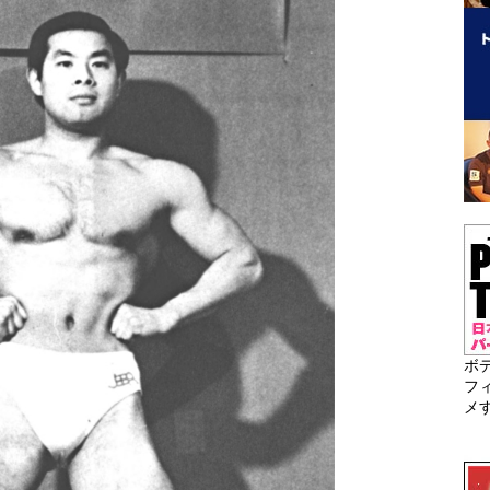
ボ
フ
メ