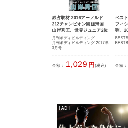
独占取材 2016アーノルド
ベス
212チャンピオン凱旋帰国
フィ
山岸秀匡、世界ジュニア2位
弾。2
横川尚隆 ほか
を予
月刊ボディビルディング
BESTB
て掲
月刊ボディビルディング 2017年
BESTB
3月号
1,029
円
金額：
(税込)
金額：