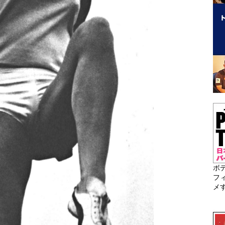
ボ
フ
メ