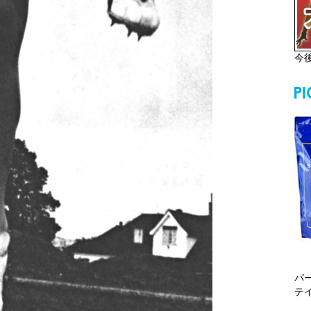
今
パ
テ