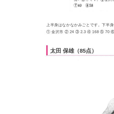
上半身はなかなかみごとです。下半身
① 金沢市 ② 24 ③ 2.3 ④ 168 ⑤ 70 ⑥
太田 保雄（85点）