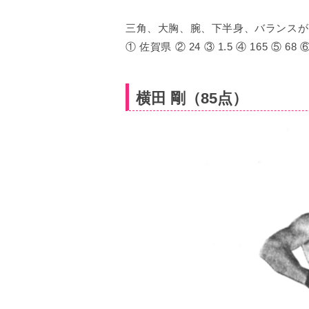
三角、大胸、腕、下半身、バランスが
① 佐賀県 ② 24 ③ 1.5 ④ 165 ⑤ 68 ⑥ 
横田 剛（85点）