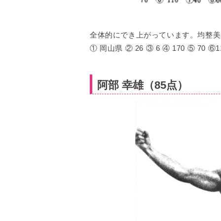
全体的にでき上がっています。均整美
① 岡山県 ② 26 ③ 6 ④ 170 ⑤ 70 ⑥11
阿部 幸雄（85点）