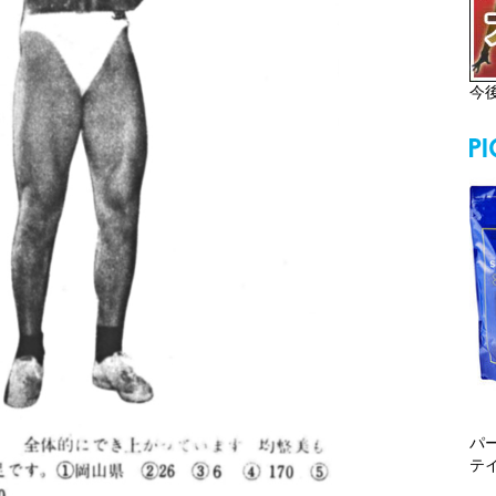
今
パ
テ