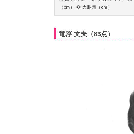
（cm） ⑧ 大腿囲（cm）
竜浮 文夫（83点）