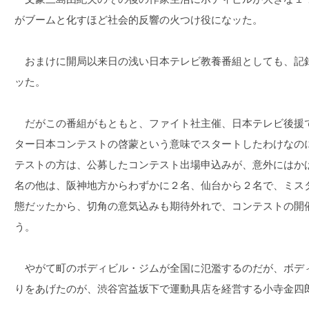
がブームと化すほど社会的反響の火つけ役になッた。
おまけに開局以来日の浅い日本テレビ教養番組としても、記
ッた。
だがこの番組がもともと、ファイト社主催、日本テレビ後援
ター日本コンテストの啓蒙という意味でスタートしたわけなの
テストの方は、公募したコンテスト出場申込みが、意外にはかば
名の他は、阪神地方からわずかに２名、仙台から２名で、ミス
態だッたから、切角の意気込みも期待外れで、コンテストの開
う。
やがて町のボディビル・ジムが全国に氾濫するのだが、ボデ
りをあげたのが、渋谷宮益坂下で運動具店を経営する小寺金四