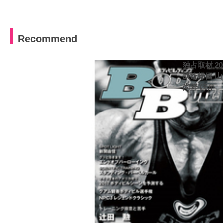
Recommend
独占取材 2
凱旋帰国 
尚隆 ほか