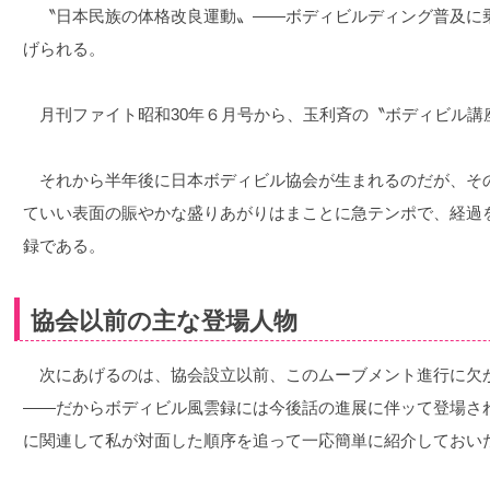
〝日本民族の体格改良運動〟――ボディビルディング普及に
げられる。
月刊ファイト昭和30年６月号から、玉利斉の〝ボディビル講
それから半年後に日本ボディビル協会が生まれるのだが、そ
ていい表面の賑やかな盛りあがりはまことに急テンポで、経過
録である。
協会以前の主な登場人物
次にあげるのは、協会設立以前、このムーブメント進行に欠
――だからボディビル風雲録には今後話の進展に伴ッて登場さ
に関連して私が対面した順序を追って一応簡単に紹介しておい