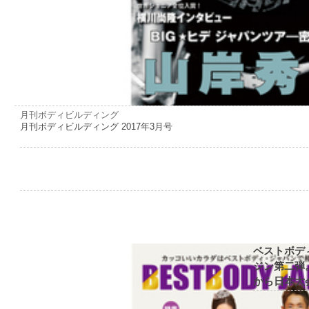
月刊ボディビルディング
月刊ボディビルディング 2017年3月号
ベストボデ
ジン第二弾
から日本大