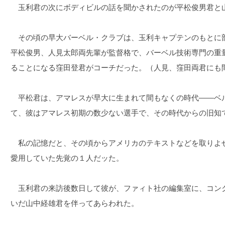
玉利君の次にボディビルの話を聞かされたのが平松俊男君と
その頃の早大バーベル・クラブは、玉利キャプテンのもとに部
平松俊男、人見太郎両先輩が監督格で、バーベル技術専門の重
ることになる窪田登君がコーチだった。（人見、窪田両君にも
平松君は、アマレスが早大に生まれて間もなくの時代――ベ
て、彼はアマレス初期の数少ない選手で、その時代からの旧知
私の記憶だと、その頃からアメリカのテキストなどを取りよ
愛用していた先覚の１人だッた。
玉利君の来訪後数日して彼が、ファィト社の編集室に、コン
いだ山中経雄君を伴ってあらわれた。