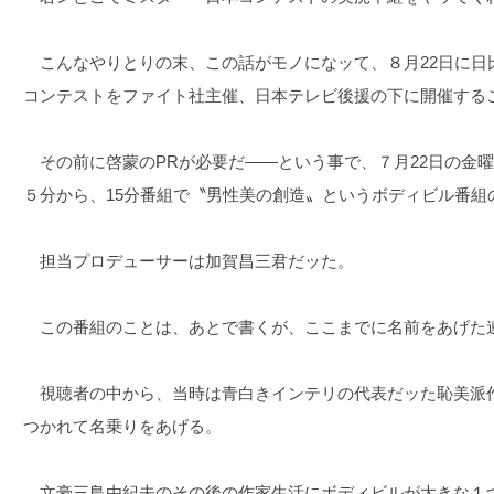
こんなやりとりの末、この話がモノになッて、８月22日に日
コンテストをファイト社主催、日本テレビ後援の下に開催する
その前に啓蒙のPRが必要だ――という事で、７月22日の金
５分から、15分番組で〝男性美の創造〟というボディビル番組
担当プロデューサーは加賀昌三君だッた。
この番組のことは、あとで書くが、ここまでに名前をあげた
視聴者の中から、当時は青白きインテリの代表だッた恥美派
つかれて名乗りをあげる。
文豪三島由紀夫のその後の作家生活にボディビルが大きな１