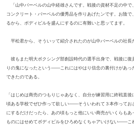
「山中バーベルの山中経雄さんです。戦後の資材不足の中で
コンクリート・バーベルの優秀品を作りあげたンです。お陰で
るから、ボディビルを盛んにするのに有難いと思ッてます。
平松君から、そういッて紹介されたのが山中バーベルの社長
彼もまた明大ボクシング部創設時代の選手出身で、戦後に復
りの鬼になったという――これにはやはり信念の裏付けがあっ
できたのである。
「はじめは商売のつもりじゃあなく、自分が練習用に終戦直後に
頃ある学校でぜひ作って欲しい――そういわれて３本作ってお
にするだけだったら、あの頃もっと他にいい商売がいくらもあ
ものにはせめてボディビルをひろめなくちゃアいけない――こ