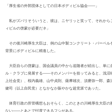
「厚生省の外郭団体としての日本ボディビル協会――」
私がズバリそういうと、彼は、ニヤリッと笑ッて、それから
ィビルの啓蒙が必要だネ」
その後川崎厚生大臣は、例の山中製コンクリート・バーベル
背景にボディビルに精進した。
大臣自らの啓蒙は、国会議員の中から追随者が続出し、単に
ル・クラブに発展する――そのメンバーを拾ッてみると、浅沼
上社会党）、桜内義雄、山中貞則、薩摩雄次、須磨弥一郎、森
健司（以上自民党）となかなか賑やかな超党派であッた。
体育行政の所管構想もおそらく、このときの川崎厚生大臣の
ない――とあとで忖度できるフシがある。