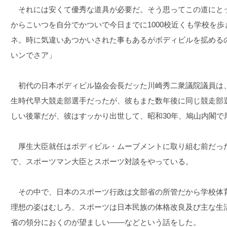
それには安くて優秀な道具が必要だ。そう思ってこの道にと
からこいつを自分でかついで今日までに1000校近くも学校を
ネ。時に気違いあつかいされた事もあるがボディビルを拡める
いンでさア」
初代の日本ボディビル協会会長だッた川崎秀二衆議院議員は
生時代早大競走部選手だったが、彼もまた数年後に同じ競走部
しい後輩だが、彼はすッかり出世して、昭和30年、鳩山内閣で
厚生大臣就任はボディビル・ムーブメントに取り組む前だっ
で、スポーツマン大臣とスポーツ対談をやっている。
その中で、日本のスポーツ行政は文部省の所管だから学校体
理想の姿はむしろ、スポーツは日本民族の体格改良及び主な生
省の領分におくのが望ましい――などという話をした。