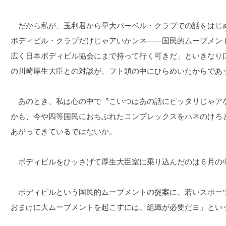
だから私が、玉利君から早大バーベル・クラブでの話をはじ
ボディビル・クラブだけじゃアいかンネ――国民的ムーブメン
広く日本ボディビル協会にまで持って行く可きだ」といきなり
の川崎厚生大臣との対談が、フト頭の中にひらめいたからであ
あのとき、私は心の中で〝こいつはあの話にピッタリじゃア
かも、今や四等国民におちぶれたコンプレックスをハネのけろ
あがってきているではないか。
ボディビルをひッさげて厚生大臣室に乗り込んだのは６月の
ボディビルという国民的ムーブメントの提案に、若いスポー
おまけに大ムーブメントを起こすには、組織が必要だヨ」とい