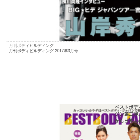
月刊ボディビルディング
月刊ボディビルディング 2017年3月号
ベストボデ
ジン第二弾
から日本大