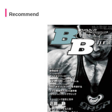
Recommend
独占取材 2
凱旋帰国 
尚隆 ほか