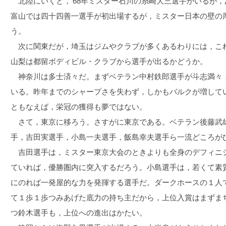
北陸にいくと，'68年ミスター石川の糸崎大三選手がいるが
富山では四十四善一選手が初出場するが，ミスター日本の壁の
う。
次に関東だが，埼玉はジムやクラブが多くあるわりには，こ
山梨は都留ボディビル・クラブから選手が出るかどうか。
神奈川は多士済々だ。まずベテラン中村鉄郎選手が斗志満々，
いる。昨年までのシャープさを失わず，しかもバルクが増して
ともなえば，栄冠の獲得も夢ではない。
さて，東京に移ろう。さすがに東京である。ベテラン後藤武
手，吉田実選手，小島一夫選手，飯島幸夫選手ら一流どころが
吉田選手は，ミスター東京大会のときよりも全身のデフィニ
ていれば，優勝圏内に突入するだろう。小島選手は，若くて素
にのれば一発屋的な力を発揮する選手だ。ダークホースの１人
て１歩１歩つみあげた底力の持ち主だから，上位入賞はまずま
つ鈴木選手も，上位への進出はかたい。