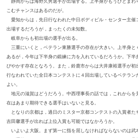
静岡からは海野久男選手が出場する。上半身がもうひとまわ
こむチャンスはあるのだが。
愛知からは，先日行なわれた中日ボディビル・センター主催
出場するだろうが，まったくの未知数。
岐阜からも初出場の選手が出る。
三重にいくと，ベテラン東勝選手の存在が大きい。上半身と
あるが，今年は下半身の鍛練に力を入れているだろうか。下半
びやかす存在となろう。また，鈴鹿市からは大井康裕選手が初
行なわれていた全日本コンテストに４回出場しているベテラン
よい。
地元の滋賀はどうだろう。中西理事長の話では，これからを
在はあまり期待できる選手はいないと見る。
となりの京都は，過日のミスター京都コンテストの入賞者た
吉田馨選手が出れば上位入賞も可能ではなかろうか。
いよいよ大阪。まず第一に指を屈しなければならないのは武