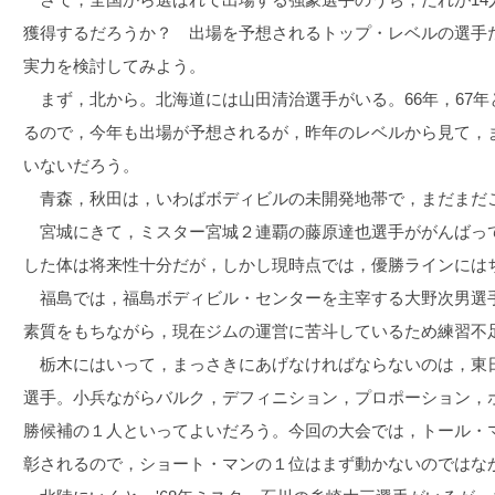
獲得するだろうか？ 出場を予想されるトップ・レベルの選手
実力を検討してみよう。
まず，北から。北海道には山田清治選手がいる。66年，67年
るので，今年も出場が予想されるが，昨年のレベルから見て，
いないだろう。
青森，秋田は，いわばボディビルの未開発地帯で，まだまだ
宮城にきて，ミスター宮城２連覇の藤原達也選手ががんばっ
した体は将来性十分だが，しかし現時点では，優勝ラインには
福島では，福島ボディビル・センターを主宰する大野次男選
素質をもちながら，現在ジムの運営に苦斗しているため練習不
栃木にはいって，まっさきにあげなければならないのは，東
選手。小兵ながらバルク，デフィニション，プロポーション，
勝候補の１人といってよいだろう。今回の大会では，トール・
彰されるので，ショート・マンの１位はまず動かないのではな