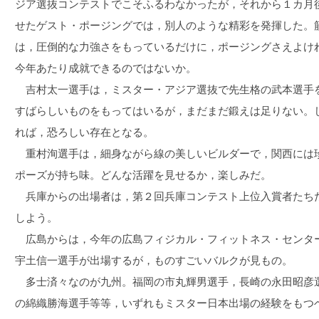
ジア選抜コンテストでこそふるわなかったが，それから１カ月
せたゲスト・ポージングでは，別人のような精彩を発揮した。
は，圧倒的な力強さをもっているだけに，ポージングさえよけ
今年あたり成就できるのではないか。
吉村太一選手は，ミスター・アジア選抜で先生格の武本選手
すばらしいものをもってはいるが，まだまだ鍛えは足りない。
れば，恐ろしい存在となる。
重村洵選手は，細身ながら線の美しいビルダーで，関西には
ポーズが持ち味。どんな活躍を見せるか，楽しみだ。
兵庫からの出場者は，第２回兵庫コンテスト上位入賞者たち
しよう。
広島からは，今年の広島フィジカル・フィットネス・センタ
宇土信一選手が出場するが，ものすごいバルクが見もの。
多士済々なのが九州。福岡の市丸輝男選手，長崎の永田昭彦
の綿織勝海選手等等，いずれもミスター日本出場の経験をもつ