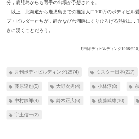
分，鹿児島からも選手の出場が予想される。
以上，北海道から鹿児島までの推定人口100万のボディビル
プ・ビルダーたちが，静かなびわ湖畔にくりひろげる熱戦に，'
きに湧くことだろう。
月刊ボディビルディング1968年1
月刊ボディビルディング(2974)
ミスター日本(227)
藤原達也(5)
大野次男(4)
小林淳(8)
糸
中村鉄郎(4)
鈴木正広(6)
後藤武雄(10)
宇土信一(2)