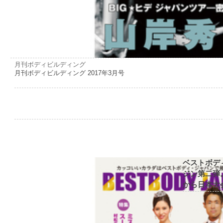
月刊ボディビルディング
月刊ボディビルディング 2017年3月号
ベストボデ
ジン第二弾
から日本大