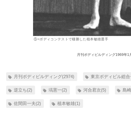
⑤=ボディコンテストで棲勝した植本敏雄選手
月刊ボディビルディング1969年1
月刊ボディビルディング(2974)
東京ボディビル総合セ
逆立ち(2)
塙憲一(2)
河合君次(5)
島崎
佐間田一夫(2)
植本敏雄(1)