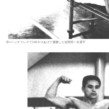
④=ベンチフレスで140キロあげて優勝した佐間田一夫選手