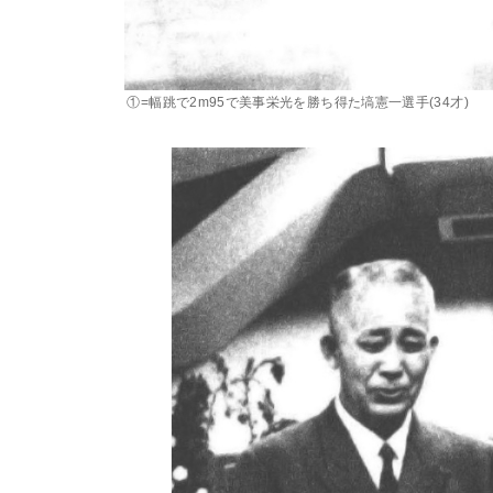
①=幅跳で2m95で美事栄光を勝ち得た塙憲一選手(34才)