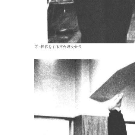
②=挨拶をする河合君次会長