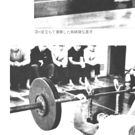
③=逆立ちて優勝した島崎隆弘選手