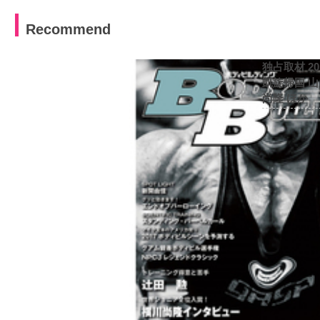
Recommend
独占取材 2
凱旋帰国 
尚隆 ほか