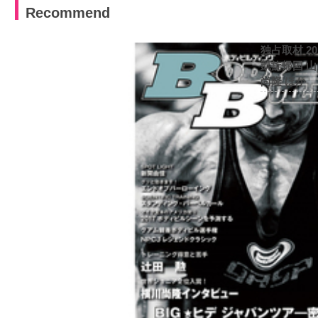
Recommend
独占取材 2
凱旋帰国 
尚隆 ほか