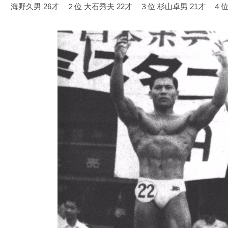
海野久男 26才 ２位 大石秀夫 22才 ３位 杉山卓男 21才 ４位