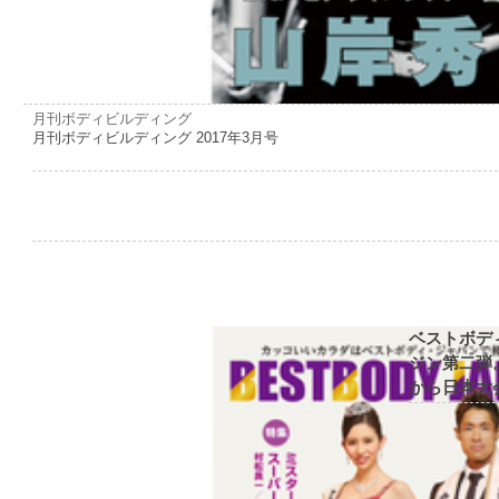
月刊ボディビルディング
月刊ボディビルディング 2017年3月号
ベストボデ
ジン第二弾
から日本大