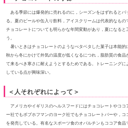
ある季節には爆発的に売れるのに，シーズンをはずれるとバ
る。夏のビールや缶入り飲料，アイスクリームは代表的なもの
チョコレートについても明らかな年間変動があり，夏になると
う。
暑いときはチョコレートのようなべタベタした菓子は本能的
秋から冬にかけて外気の温度が低くなるにつれ，脂肪質の食品
て来るべき寒さに耐えようとするためである。トレーニングに
している点が興味深い。
＜人それぞれによって＞
アメリカやイギリスのへルスフードにはチョコレートやココ
ー社でもボブホフマンのヨーク社でもチョコレートバーや，コ
を発売している。有名なスポーツ食のオバルチンもココア食品