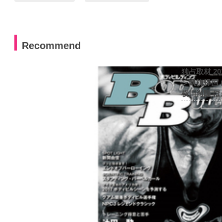
Recommend
独占取材 2
ン凱旋帰国
横川尚隆 ほ