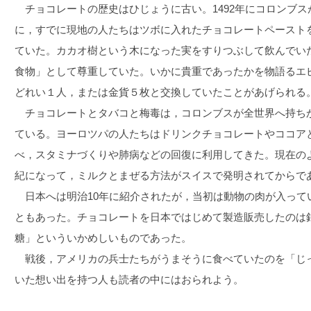
チョコレートの歴史はひじょうに古い。1492年にコロンブス
に，すでに現地の人たちはツボに入れたチョコレートペースト
ていた。カカオ樹という木になった実をすりつぶして飲んでい
食物」として尊重していた。いかに貴重であったかを物語るエ
どれい１人，または金貨５枚と交換していたことがあげられる
チョコレートとタバコと梅毒は，コロンブスが全世界へ持ち
ている。ヨーロツパの人たちはドリンクチョコレートやココア
べ，スタミナづくりや肺病などの回復に利用してきた。現在のよ
紀になって，ミルクとまぜる方法がスイスで発明されてからで
日本へは明治10年に紹介されたが，当初は動物の肉が入って
ともあった。チョコレートを日本ではじめて製造販売したのは
糖」といういかめしいものであった。
戦後，アメリカの兵士たちがうまそうに食べていたのを「じ
いた想い出を持つ人も読者の中にはおられよう。