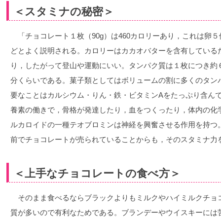
＜スタミナの秘密＞
「チョコレート１枚（90g）は460カロリーあり，これは卵
どとよく説明される。カロリーはカカオバターを含有している
り，したがって登山や運動にいい。タンパク質は１枚につき約
分くらいである。菓子類としてはボリュームの割に多くのタン
要なことはカルシウム・りん・鉄・ビタミンAをたっぷり含ん
養素の働きで，骨格が発達したり，血をつくったり，体内の化
ルカロイドの一種テオブロミンは神経を興奮させる作用を持つ
前でチョコレートが売られていることからも，そのスタミナ力
＜上手なチョコレートの食べ方＞
そのまま食べるならブラックよりもミルクやハイミルクチョ
質が多いので有利なためである。ブランデーやウイスキーには