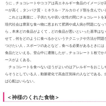
うに，チョコレートやココアは高エネルギー食品のイメージが
ーが高く，タンパク質・ミネラル・アルカロイド類を含んでい
これとは裏腹に，子供たちや若い女性の間にチョコレートを
現代社会は豊富な食べ物に恵まれて肥満や成人病が問題になっ
ら，本来どの食品がよくて，どの食品が悪いといった基準はな
せて，何をどのように食べるかというテクニックや方法が問題
つけたい人，スポーツのあとなど，食べる必要があるときには
食品だといえる。登山中に遭難したが，チョコレート１枚でか
ースがよくある。
チョコレートを食べないほうがよいのはアレルギーをおこし
らそうとしている人，動脈硬化で高血圧気味の人などである。
ば心配はいらない。
＜神様のくれた食物＞