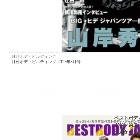
月刊ボディビルディング
月刊ボディビルディング 2017年3月号
ベストボデ
ガジン第二弾
予選から日