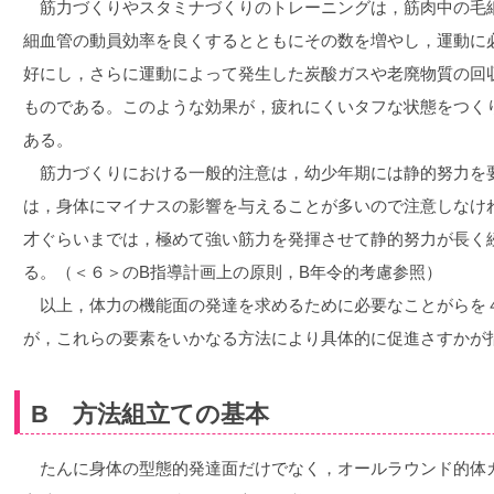
筋力づくりやスタミナづくりのトレーニングは，筋肉中の毛
細血管の動員効率を良くするとともにその数を増やし，運動に
好にし，さらに運動によって発生した炭酸ガスや老廃物質の回
ものである。このような効果が，疲れにくいタフな状態をつく
ある。
筋力づくりにおける一般的注意は，幼少年期には静的努力を
は，身体にマイナスの影響を与えることが多いので注意しなけれ
才ぐらいまでは，極めて強い筋力を発揮させて静的努力が長く
る。（＜６＞のB指導計画上の原則，B年令的考慮参照）
以上，体力の機能面の発達を求めるために必要なことがらを
が，これらの要素をいかなる方法により具体的に促進さすかが
B 方法組立ての基本
たんに身体の型態的発達面だけでなく，オールラウンド的体