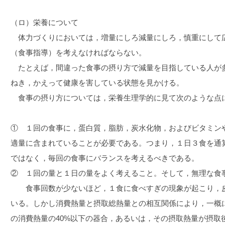
（ロ）栄養について
体力づくりにおいては，増量にしろ減量にしろ，慎重にして
（食事指導）を考えなければならない。
たとえば，間違った食事の摂り方で減量を目指している人が
ねき，かえって健康を害している状態を見かける。
食事の摂り方については，栄養生理学的に見て次のような点
① １回の食事に，蛋白質，脂肪，炭水化物，およびビタミン
適量に含まれていることが必要である。つまり，１日３食を通
ではなく，毎回の食事にバランスを考えるべきである。
② １回の量と１日の量をよく考えること。そして，無理な食
食事回数が少ないほど，１食に食べすぎの現象が起こり，皮
いる。しかし消費熱量と摂取総熱量との相互関係により，一概
の消費熱量の40%以下の器合，あるいは，その摂取熱量が摂取