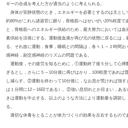
ギーの合成を考えた方が適当のように考えられる。
身体が安静状態のとき，エネルギーを必要とするのは主とし
約80%がこれら諸器官に廻り，骨格筋へはせいぜい20%程度
と，骨格筋へのエネルギー供給のため，最大努力においては血液
素供給を活発にする。運動後血液が再び元の状態に戻るには，
る。それ故に運動，食事，睡眠との間隔は，各々１～２時間お
感神経，副交感神経のリズムの問題である。
運動後，その疲労を知るために，①運動終了後５分して心搏数
ぎるとし，さらに５～10分後に再びはかり，100程度であれ
し減らす。②運動を終わって10分後に，なお息が荒ければ強す
は１分間に12～16回である）。②強い息切れとか目まい，あ
きは運動を中止する。以上のような方法により運動量を調節し
る。
適切な休養をとることが体力づくりの効果を左右するもので