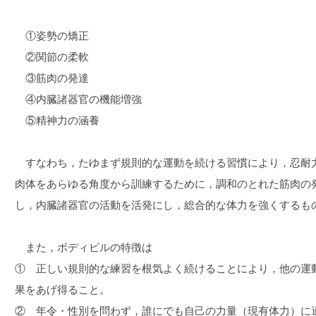
①姿勢の矯正
②関節の柔軟
③筋肉の発達
④内臓諸器官の機能増強
⑤精神力の涵養
すなわち，たゆまず規則的な運動を続ける習慣により，忍耐
肉体をあらゆる角度から訓練するために，調和のとれた筋肉の
し，内臓諸器官の活動を活発にし，総合的な体力を強くするも
また，ボディビルの特徴は
① 正しい規則的な練習を根気よく続けることにより，他の運
果をあげ得ること。
② 年令・性別を問わず，誰にでも自己の力量（現有体力）に