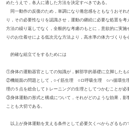
めたうえで，各人に適した方法を決定すべきである。
同一動作の反復のため，単調になり倦怠感をともなうおそれ
り，その必要性なりを認識させ，運動の継続に必要な処置を考
方法の繰り返しでなく，全般的な考慮のもとに，意欲的に実施
りのお仕着せによる低次元な方法より，高水準の体力づくりを
的確な組立てをするためには
①身体の運動器官としての知識が，解部学的基礎に立脚したも
②機能面の問題として，○イ筋生理 ○ロ呼吸生理 ○ハ循環生
理の５点を総合してトレーニングの生理としてつかむことが必
③身体運動の形式と構成について，それがどのような効果，影
ことも大切である。
以上が身体運動を支える条件として必要欠くべからざるもの