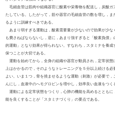
毛細血管は筋肉や組織器官に酸素や栄養物を配送し，炭酸ガ
たしている。したがって，筋や器官の毛細血管の数を増し，ま
るように訓練すべきである。
あまり弱すぎる運動は，酸素需要量が少ないので効果が少な
も費さねばならないし，逆に，あまり強すぎると「酸素負債」
的運動」となり効果が得られない。すなわち，スタミナを養成
保つことが大切である。
運動を始めてから，全身の組織や器官が動員され，定常状態
上はかかるので，そのようなトレーニングを５分以上続ける必
よい。いま１つ，骨を撓ませるような運動（刺激）が必要で，
んにし，血液中のへモグロビンを増やし，効率良い血液をつく
運動による定常状態をつくり，心肺の機能を高めるとともに
能を良くすることが「スタミナづくり」の要点である。