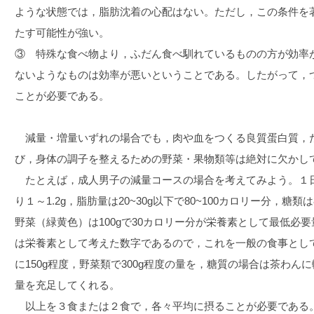
ような状態では，脂肪沈着の心配はない。ただし，この条件を
たす可能性が強い。
③ 特殊な食べ物より，ふだん食べ馴れているものの方が効率
ないようなものは効率が悪いということである。したがって，
ことが必要である。
減量・増量いずれの場合でも，肉や血をつくる良質蛋白質，
び，身体の調子を整えるための野菜・果物類等は絶対に欠かし
たとえば，成人男子の減量コースの場合を考えてみよう。１日
り１～1.2g，脂肪量は20~30g以下で80~100カロリー分，糖類は8
野菜（緑黄色）は100gで30カロリー分が栄養素として最低必
は栄養素として考えた数字であるので，これを一般の食事とし
に150g程度，野菜類で300g程度の量を，糖質の場合は茶わ
量を充足してくれる。
以上を３食または２食で，各々平均に摂ることが必要である。脂