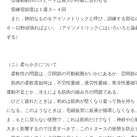
⑤運動動作のスピードは各人の呼吸に合わせる
⑥練習頻度は１週３～４回
また，静的なものをアイソメトリックと呼び，訓練する部位
６～12秒頑張ればよい。（アイソメトリックにはいろいろと論
ずる）
（ニ）柔らかさについて
柔軟性の問題は，①関節の可動範囲がいかにあるか ②関節
筋肉の柔軟度如何は，不労性萎縮，過労性萎縮，寒冷性萎縮
運動不足とか，冷えによる筋肉の縮み方の問題である。
ひどく疲れたときは，初めは筋肉が堅くなり凝って熱を持ち
になる。このようなときは，毛細血管に血液が循環しなくなる
ま，もとに戻らない状態で，これは筋肉だけでなく，神経や心
大きく影響するので注意すべきで，このトヌースの状態を防止