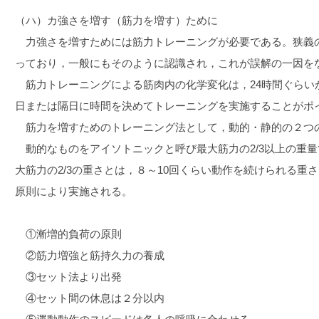
（ハ）カ強さを増す（筋力を増す）ために
力強さを増すためには筋力トレーニングが必要である。狭義
っており，一般にもそのように認識され，これが誤解の一因を
筋力トレーニングによる筋肉内の化学変化は，24時間ぐらい
日または隔日に時間を決めてトレーニングを実施することがポ
筋力を増すためのトレーニング法として，動的・静的の２つ
動的なものをアイソトニックと呼び最大筋力の2/3以上の重
大筋力の2/3の重さとは，８～10回くらい動作を続けられる重
原則により実施される。
①漸増的負荷の原則
②筋力増強と筋持久力の養成
③セット法より出発
④セット間の休息は２分以内