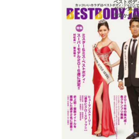
ベストボデ
ガジン第二弾
予選から日