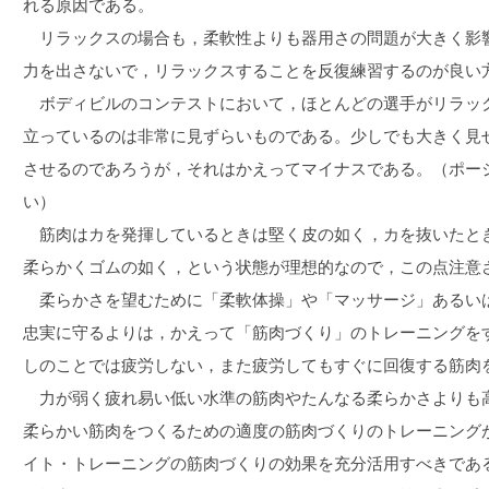
れる原因である。
リラックスの場合も，柔軟性よりも器用さの問題が大きく影
力を出さないで，リラックスすることを反復練習するのが良い
ボディビルのコンテストにおいて，ほとんどの選手がリラッ
立っているのは非常に見ずらいものである。少しでも大きく見
させるのであろうが，それはかえってマイナスである。（ポー
い）
筋肉はカを発揮しているときは堅く皮の如く，カを抜いたと
柔らかくゴムの如く，という状態が理想的なので，この点注意
柔らかさを望むために「柔軟体操」や「マッサージ」あるい
忠実に守るよりは，かえって「筋肉づくり」のトレーニングを
しのことでは疲労しない，また疲労してもすぐに回復する筋肉
力が弱く疲れ易い低い水準の筋肉やたんなる柔らかさよりも
柔らかい筋肉をつくるための適度の筋肉づくりのトレーニング
イト・トレーニングの筋肉づくりの効果を充分活用すべきであ