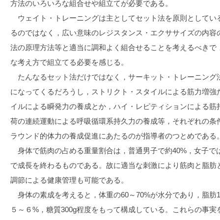
方法のいろいろな組合せや組立てが必要である。
ウェイト・トレーニングは主としてセット法を原則としてい
るのではなく，広い意味のレジスタンス・エクササイズの内容
法の原理方法等と適当に調和よく組合せることを考えるべきで
な考え方で組立てる必要を感じる。
たんなるセット法だけではなく，サーキット・トレーニング
になってくるだろうし，ストリクト・スタイルによる筋力増強
イルによる瞬発力の養成とか，ハイ・レピティションによる筋
荷の連続運動による呼吸循環系持久力の養成等，それぞれの条
ラウンド的体力の養成促進にあたるのが指導者のつとめである
身体で筋肉の占める重量割合は，普通男子で約40%，女子では約
で成長を終わるものである。故に適当な刺激により筋肉と脂肪
調節による健康管理も可能である。
身体の素成を考えると，体重の60～70%が水分であり，脂肪13
５～６%，糖質300g程度をもって構成している。これらの事