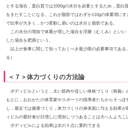
とする場合，蛋白質では1000gの水分を必要とするため，蛋白質
をきたすことになる。これが脂肪ではわずか110gの体重増に
で比率が大きく，かつ変動し易いのは水分と脂肪である。
この水分の増加で体重が増した場合を浮腫（むくみ）といい
した場合を肥満という。
以上が食事に関して知っておくべき最少限の必要事項である
る）
＜７＞体力づくりの方法論
ボディビルというと，太い筋肉や逞しい体格づくり（狭義）
もとに，おおかたの体育家やスポーツの指導者たちからそっぽ
し，最近では健康づくり，体力づくりの身体面に与える効果が
ィビルの愛好者が日増しに増加しつつあることは大へんよろこ
ボディビルによる効果は次の５点に要約できる