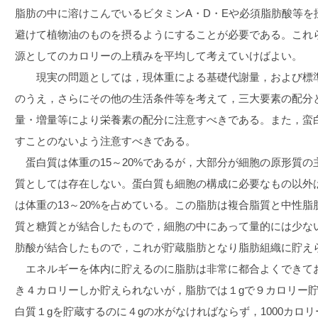
脂肪の中に溶けこんでいるビタミンA・D・Eや必須脂肪酸等を
避けて植物油のものを摂るようにすることが必要である。これ
源としてのカロリーの上積みを平均して考えていけばよい。
現実の問題としては，現体重による基礎代謝量，および標準
のうえ，さらにその他の生活条件等を考えて，三大要素の配分
量・増量等により栄養素の配分に注意すべきである。また，蛮
すことのないよう注意すべきである。
蛋白質は体重の15～20%であるが，大部分が細胞の原形質の
質としては存在しない。蛋白質も細胞の構成に必要なもの以外
は体重の13～20%を占めている。この脂肪は複合脂質と中性
質と糖質とが結合したもので，細胞の中にあって量的には少な
肪酸が結合したもので，これが貯蔵脂肪となり脂肪組織に貯え
エネルギーを体内に貯えるのに脂肪は非常に都合よくできてお
き４カロリーしか貯えられないが，脂肪では１gで９カロリー
白質１gを貯蔵するのに４gの水がなければならず，1000カロ