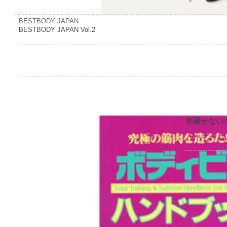
BESTBODY JAPAN
BESTBODY JAPAN Vol.2
色褪せない