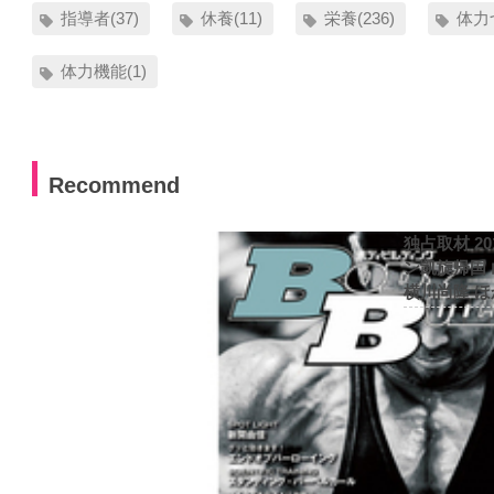
指導者(37)
休養(11)
栄養(236)
体力
体力機能(1)
Recommend
独占取材 2
ン凱旋帰国
横川尚隆 ほ