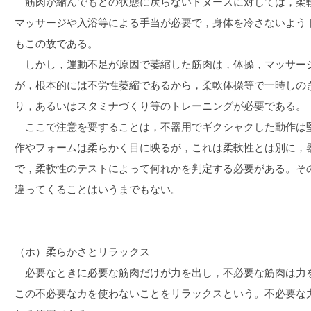
筋肉が縮んでもとの状態に戻らないトヌースに対しては，柔
マッサージや入浴等による手当が必要で，身体を冷さないよう
もこの故である。
しかし，運動不足が原因で萎縮した筋肉は，体操，マッサー
が，根本的には不労性萎縮であるから，柔軟体操等で一時しの
り，あるいはスタミナづくり等のトレーニングが必要である。
ここで注意を要することは，不器用でギクシャクした動作は
作やフォームは柔らかく目に映るが，これは柔軟性とは別に，
で，柔軟性のテストによって何れかを判定する必要がある。そ
違ってくることはいうまでもない。
（ホ）柔らかさとリラックス
必要なときに必要な筋肉だけが力を出し，不必要な筋肉は力
この不必要なカを使わないことをリラックスという。不必要な