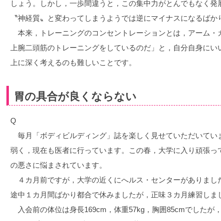
しょう。しかし，一歩間違うと，この集中力がとんでもなく発
〝神経質〟と変わってしまうようでは逆にマイナスになるばか
本来，トレーニングのコンセントレーションとは，アーム・
上腕二頭筋のトレーニングをしているのだ」と，自分自身にい
上に深く考えるのも難しいことです。
胃の具合が良くならない
Q
毎月「ボディビルディング」誌を楽しく見せていただいてい
弱く，現在も医者に行っています。この春，大学に入り頑張っ
の悪さに悩まされています。
４カ月前ですが，大学の近くにへルス・センターがありまし
途中１カ月間ばかり都合で休みましたが，正味３カ月練習しま
入会前の体位は身長169cm，体重57kg，胸囲85cmでした