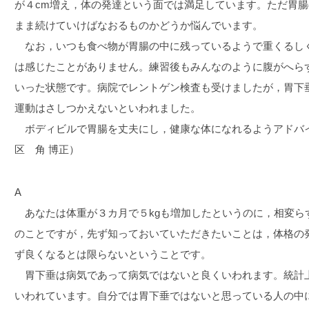
が４cm増え，体の発達という面では満足しています。ただ胃
まま続けていけばなおるものかどうか悩んでいます。
なお，いつも食べ物が胃腸の中に残っているようで重くるし
は感じたことがありません。練習後もみんなのように腹がへら
いった状態です。病院でレントゲン検査も受けましたが，胃下
運動はさしつかえないといわれました。
ボディビルで胃腸を丈夫にし，健康な体になれるようアドバ
区 角 博正）
A
あなたは体重が３カ月で５kgも増加したというのに，相変ら
のことですが，先ず知っておいていただきたいことは，体格の
ず良くなるとは限らないということです。
胃下垂は病気であって病気ではないと良くいわれます。統計
いわれています。自分では胃下垂ではないと思っている人の中