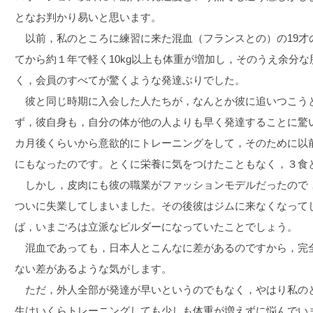
となお判かり易いと思います。
以前，私のところに練習に来た混血（フランスとの）の19才
てから約１年で軽く10kg以上も体重が増加し，そのうえ余分
く，会員のすべてが驚くような発達ぶりでした。
彼と同じ時期に入会した人たちが，なんとか彼に追いつこう
ず，彼自身も，自分の体が他の人よりも早く発達することに驚
カ月後くらいから意欲的にトレーニングをして，そのために以前は
にもなったのです。とくに栄養に気をつけたこともなく，３食
しかし，皮肉にも彼の職業がファッションモデルだったので
ついに失業してしまいました。その後彼はジムに来なくなって
ば，いまごろは立派なビルダーになっていたことでしょう。
混血であっても，日本人とこんなに差があるのですから，完
ない差があるような気がします。
ただ，外人全部が発達が早いというのでもなく，やはり私の
生はいくらトレーニングしても少しも体重が増えずに悩んでい