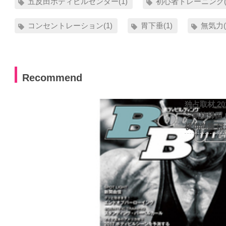
五反田ボディビルセンター(1)
初心者トレーニング(
コンセントレーション(1)
胃下垂(1)
無気力(
Recommend
独占取材 2
ン凱旋帰国
横川尚隆 ほ