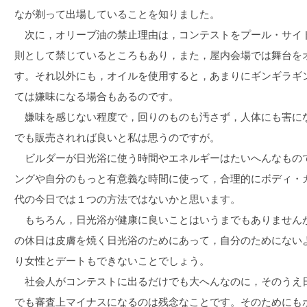
なが剃って出場していることを知りました。
次に，オリーブ油の禁止理由は，コンテストをプール・サイ
則として禁じているところもあり，また，屋内会場では舞台を
す。それ以外にも，オイルを使用すると，あまりにギンギラギ
ては嫌味になる場合もあるのです。
嫌味を感じない程度で，回りのものも汚さず，人体にも害に
でも販売されれば良いと私は思うのですが。
ビルダーが日光浴に使う時間やエネルギーはたいへんなもの
ングや自分のもっと有意義な時間に使って，合理的にボディ・
代の今日では１つの方法ではないかと思います。
もちろん，日光浴が健康に良いことはいうまでもありません
の休日は皮膚を焼く日光浴のためにあって，自分のためにない
り女性とデートもできないことでしょう。
社会人がコンテストに出るだけでも大へんなのに，そのうえ
でも審査上マイナスになるのは残念なことです。そのためにも