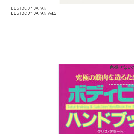
BESTBODY JAPAN
BESTBODY JAPAN Vol.2
色褪せない