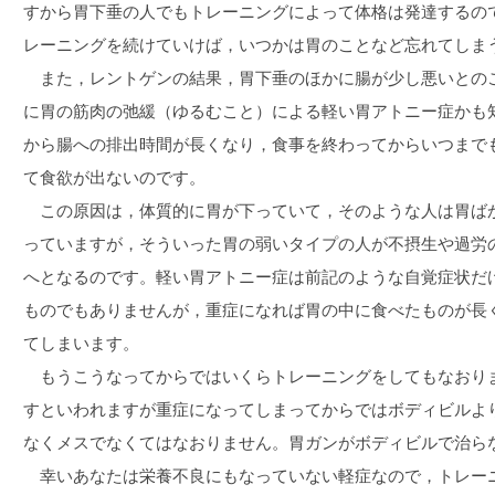
すから胃下垂の人でもトレーニングによって体格は発達するの
レーニングを続けていけば，いつかは胃のことなど忘れてしま
また，レントゲンの結果，胃下垂のほかに腸が少し悪いとの
に胃の筋肉の弛緩（ゆるむこと）による軽い胃アトニー症かも
から腸への排出時間が長くなり，食事を終わってからいつまで
て食欲が出ないのです。
この原因は，体質的に胃が下っていて，そのような人は胃ば
っていますが，そういった胃の弱いタイプの人が不摂生や過労
へとなるのです。軽い胃アトニー症は前記のような自覚症状だ
ものでもありませんが，重症になれば胃の中に食べたものが長
てしまいます。
もうこうなってからではいくらトレーニングをしてもなおり
すといわれますが重症になってしまってからではボディビルよ
なくメスでなくてはなおりません。胃ガンがボディビルで治ら
幸いあなたは栄養不良にもなっていない軽症なので，トレー