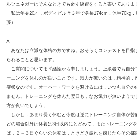
ルツェネガーはそんなときでも必ず練習をすると書いてありま
私は年令20才，ボディビル歴３年で身長174cm，体重70kg，
藤）
A
あなたは立派な体格の方ですね。おそらくコンテストを目指
られることと思います。
ご質問についてまず結論から申しましょう。上級者でも自分
ーニングを休むのが良いことです。気力が無いのは，精神的，
症状なのです。オーバー・ワークを避けるには，いつも自分の
ません。トレーニングを休んだ翌日も，なお気力が無いようで
方が良いでしょう。
しかし，あまり長く休むと今度は逆にトレーニング自体が苦
どの場合以外は休養は3日以内にとどめて，またトレーニング
ば，２～３日ぐらいの休養は，ときどき疲れを感じたらその都