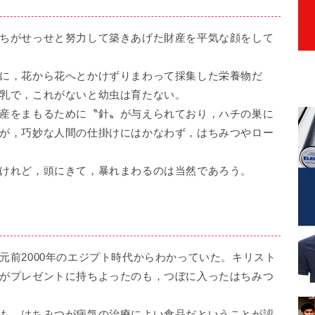
ちがせっせと努力して築きあげた財産を平気な顔をして
に，花から花へとかけずりまわって採集した栄養物だ
乳で，これがないと幼虫は育たない。
産をまもるために〝針〟が与えられており，ハチの巣に
が，巧妙な人間の仕掛けにはかなわず，はちみつやロー
けれど，頭にきて，暴れまわるのは当然であろう。
前2000年のエジプト時代からわかっていた。キリスト
がプレゼントに持ちよったのも，つぼに入ったはちみつ
も，はちみつが病気の治療によい食品だということが認