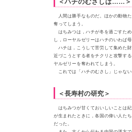
＜ハチのむさしは……＞
人間は勝手なものだ。ほかの動物た
奪ってしまう。
はちみつは，ハチが冬を過ごすため
し，ローヤルゼリーはハチのいわば母
ハチは，こうして苦労して集めた財
近づこうとする者をチクリと攻撃する
ヤルゼリーを奪われてしまう。
これでは「ハチのむさし」じゃない
＜長寿村の研究＞
はちみつが甘くておいしいことは紀元
が生まれたときに，各国の偉い人たち
だった。
また，古くから伝わる中国の漢方で