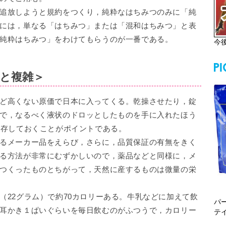
追放しようと規約をつくり，純粋なはちみつのみに「純
には，単なる「はちみつ」または「混和はちみつ」と表
純粋はちみつ」をわけてもらうのが一番である。
今
と複雑＞
ど高くない原価で日本に入ってくる。乾操させたり，錠
で，なるべく液状のドロッとしたものを手に入れたほう
保存しておくことがポイントである。
るメーカー品をえらび，さらに，品質保証の有無をきく
る方法が非常にむずかしいので，薬品などと同様に，メ
つくったものとちがって，天然に産するものは微量の栄
22グラム）で約70カロリーある。牛乳などに加えて飲
パ
耳かき１ぱいぐらいを毎日飲むのがふつうで，カロリー
テ