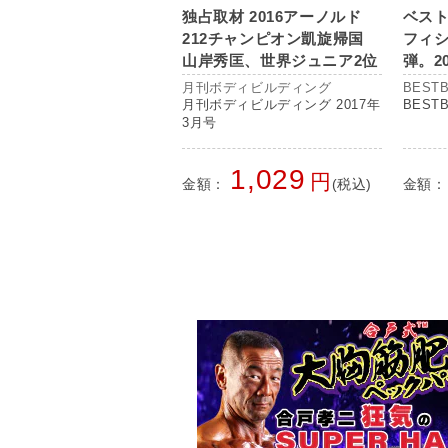
独占取材 2016アーノルド
ベス
212チャンピオン凱旋帰国
フィ
山岸秀匡、世界ジュニア2位
弾。2
横川尚隆 ほか
を予
月刊ボディビルディング
BESTB
て掲
月刊ボディビルディング 2017年
BESTB
3月号
1,029
円
金額：
(税込)
金額：