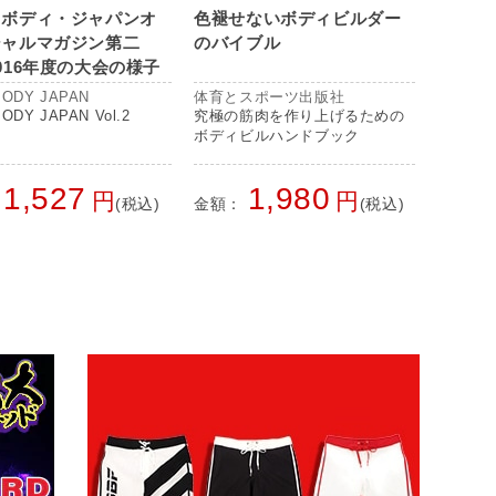
トボディ・ジャパンオ
色褪せないボディビルダー
シャルマガジン第二
のバイブル
016年度の大会の様子
選から日本大会まで全
ODY JAPAN
体育とスポーツ出版社
載！
ODY JAPAN Vol.2
究極の筋肉を作り上げるための
ボディビルハンドブック
1,527
1,980
円
円
(税込)
金額：
(税込)