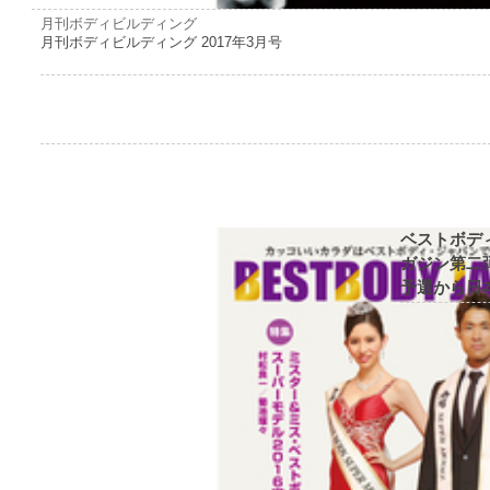
月刊ボディビルディング
月刊ボディビルディング 2017年3月号
ベストボデ
ガジン第二弾
予選から日