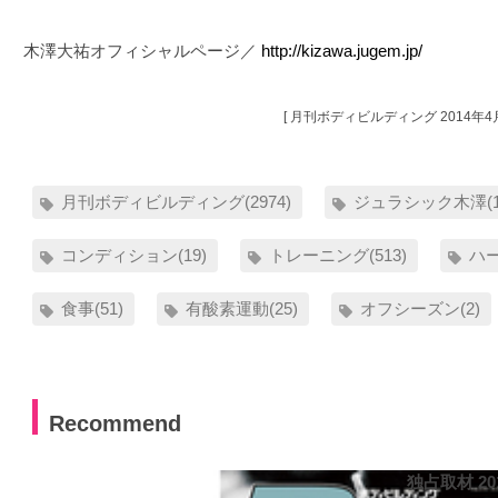
木澤大祐オフィシャルページ／
http://kizawa.jugem.jp/
[ 月刊ボディビルディング 2014年4月
月刊ボディビルディング(2974)
ジュラシック木澤(1
コンディション(19)
トレーニング(513)
ハー
食事(51)
有酸素運動(25)
オフシーズン(2)
Recommend
独占取材 2