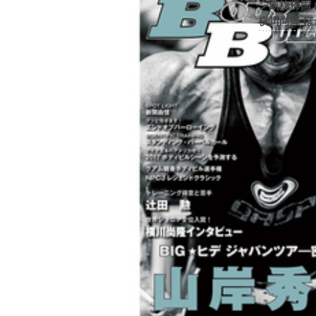
ン凱旋帰国
横川尚隆 ほ