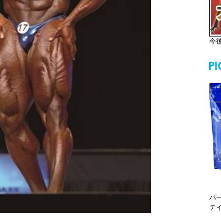
今
パ
テ