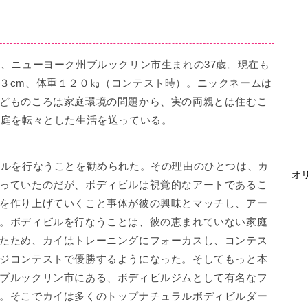
日、ニューヨーク州ブルックリン市生まれの37歳。現在も
３cm、体重１２０㎏（コンテスト時）。ニックネームは
どものころは家庭環境の問題から、実の両親とは住むこ
家庭を転々とした生活を送っている。
ビルを行なうことを勧められた。その理由のひとつは、カ
オリ
っていたのだが、ボディビルは視覚的なアートであるこ
を作り上げていくこと事体が彼の興味とマッチし、アー
。ボディビルを行なうことは、彼の恵まれていない家庭
たため、カイはトレーニングにフォーカスし、コンテス
ジコンテストで優勝するようになった。そしてもっと本
ブルックリン市にある、ボディビルジムとして有名なフ
。そこでカイは多くのトップナチュラルボディビルダー