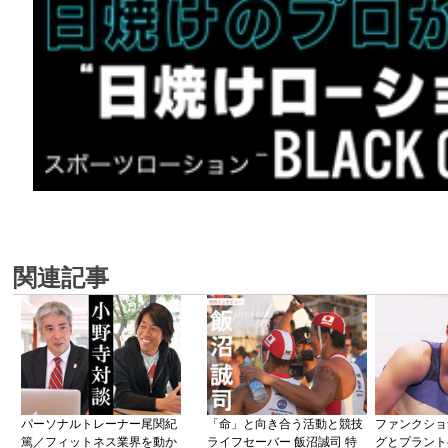
関連記事
パーソナルトレーナー尾関紀
「命」と向き合う活動と競技
ファンクショ
篤／フィットネス業界を動か
ライフセーバー 飯沼誠司 特
グとプラント