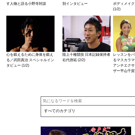
す人物と語る小野寺対談
別インタビュー
ボディメイク
(1/2)
心を鍛えるために身体を鍛え
陸上十種競技 日本記録保持者
レッスンをパ
る／武田真治 スペシャルイン
右代啓祏 (2/2)
るマスカラマ
タビュー (1/2)
アンチエクサ
ザー平山千賀