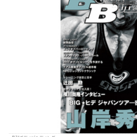
横川尚隆 ほ