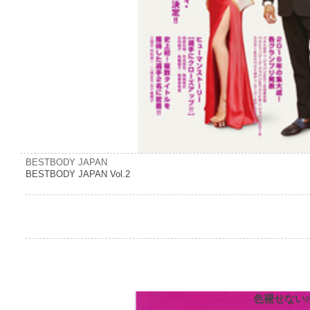
BESTBODY JAPAN
BESTBODY JAPAN Vol.2
色褪せない