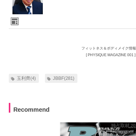
フィットネス＆ボディメイク情
[ PHYSIQUE MAGAZINE 001 ]
玉利齊(4)
JBBF(281)
Recommend
独占取材 2
ン凱旋帰国