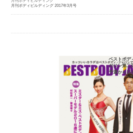
月刊ボディビルディング
月刊ボディビルディング 2017年3月号
ベストボデ
ガジン第二弾
予選から日