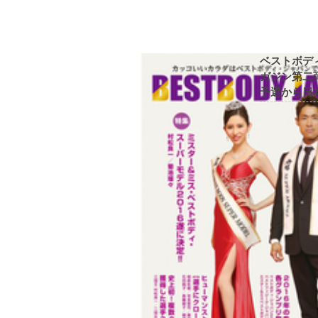
ベストボデ
ガジン第二弾
予選から日