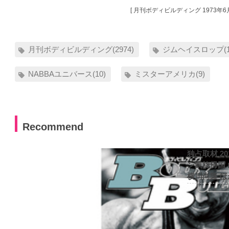
[ 月刊ボディビルディング 1973年6月
月刊ボディビルディング(2974)
ジムヘイスロップ(1
NABBAユニバース(10)
ミスターアメリカ(9)
Recommend
独占取材 2
ン凱旋帰国
横川尚隆 ほ