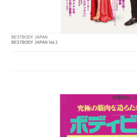
BESTBODY JAPAN
BESTBODY JAPAN Vol.2
色褪せない