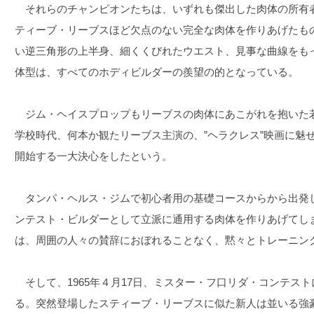
それらのチャンピオンたちは、いずれも傑出した肉体の所有者で
ティーブ・リーブスほど欠点のない完全な肉体を作りあげたも
い逆三角形の上半身、細くくびれたウエスト、見事な曲線をも
体型は、すべてのホディビルダーの羨望の的となっている。
ジム・ヘイスプロップもリーブスの肉体にあこがれを抱いた
学校時代、何本か観たリーブス主演の、”ヘラクレス”映画に魅
開始する一大決心をしたという。
タンパ・ヘルス・ジムで初心者用の基礎コースからから出発
ンテスト・ビルダーとして立派に通用する肉体を作りあげてし
は、周囲の人々の賛辞におぼれることなく、黙々とトレーニン
そして、1965年４月17日、ミスター・フ口リダ・コンテス
る。突然登場したスティーブ・リーブスに似た新人は並いる強