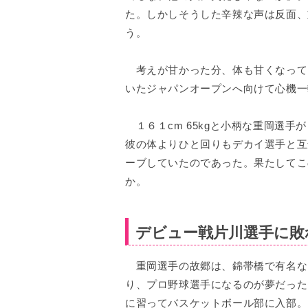
た。しかしそうした辛辣な声は反面、
う。
考えが甘かった分、体も甘くなって
いたジャパンオープンへ向けて心機一
１６１cm 65kgと小柄な重岡選手
彼の体よりひと回りもデカイ選手と互
ーブしていたのであった。果たしてこ
か。
デビュー戦片川選手に敗
重岡選手の故郷は、錦帯橋で有名な
り、プロ野球選手になるのが夢だった
に習ってバスケットボール部に入部。