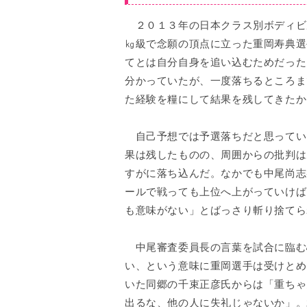
２０１３年の日本クラス別ボディビル
㎏級で念願の頂点に立った重岡寿典選
てとは自分自身を追い込むためだった
分かっていたが、一度落ちるところま
た経験を糧にして結果を残してきたか
自己予想では予選落ちだと思ってい
果は残したものの、周囲からの批判は
すがに落ち込んだ。なかでも中尾尚志
ールで戦っても上位へ上がっていけば
も意味がない」とばっさり斬り捨てら
中尾審査委員長の言葉を試合に臨む
い、という意味に重岡選手は受けとめ
いた同郷の千束正彦氏からは「重ちゃ
出るな、他の人に失礼じゃないか」。