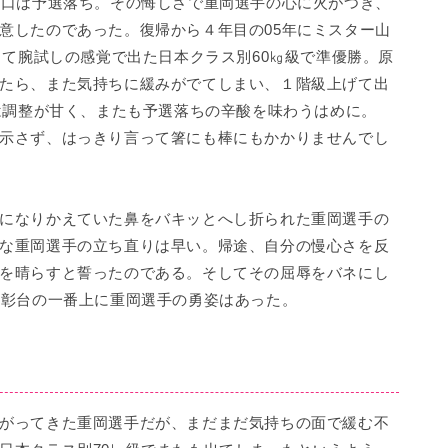
口は予選落ち。その悔しさで重岡選手の心に火がつき、
意したのであった。復帰から４年目の05年にミスター山
して腕試しの感覚で出た日本クラス別60㎏級で準優勝。原
たら、また気持ちに緩みがでてしまい、１階級上げて出
では調整が甘く、またも予選落ちの辛酸を味わうはめに。
示さず、はっきり言って箸にも棒にもかかりませんでし
になりかえていた鼻をバキッとへし折られた重岡選手の
な重岡選手の立ち直りは早い。帰途、自分の慢心さを反
を晴らすと誓ったのである。そしてその屈辱をバネにし
表彰台の一番上に重岡選手の勇姿はあった。
がってきた重岡選手だが、まだまだ気持ちの面で緩む不