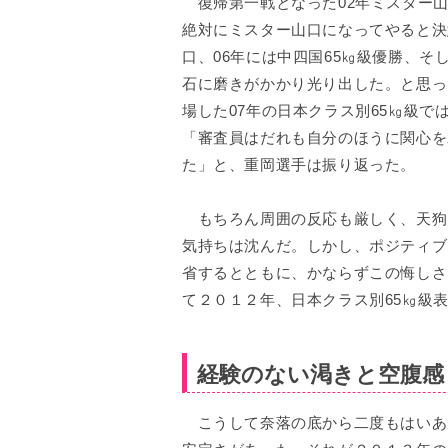
復帰第一戦となった02年ミスター山
絶対にミスター山口になってやると決
口、06年には中四国65㎏級優勝、そ
石に磨きがかかり光り出した。と思っ
場した07年の日本クラス別65㎏級
「審査員はだれも自分のほうに関心を
た」と、重岡選手は振り返った。
もちろん周囲の反応も厳しく、天狗
気持ちは沈んだ。しかし、ポジティブ
省するとともに、かならずこの悔しさ
て２０１２年、日本クラス別65㎏級
経験のない渇きと空腹感
こうして奈落の底から二度もはいあ