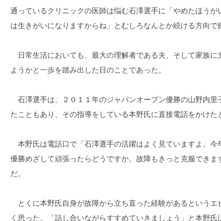
通っているクリニックの医師は悩む石澤選手に「やめたほうが
は生きがいになりますからね」とむしろなんとか続ける方向で
日常生活においても、最大の理解者である夫、そして家族に
ようかと一歩を踏み出した日のことであった。
石澤選手は、２０１１年のジャパンオープン優勝の山野内里
たこともあり、その指導をしている本野氏に直接電話をかけた
本野氏は電話口で「石澤選手の活躍はよく見ていますよ。今
優勝めざして頑張ったらどうですか。故障もきっと克服できま
だ。
とくに本野氏自身が故障から立ち直った経験があるというエ
く思った。「話し合いながらすすめていきましょう」と本野氏