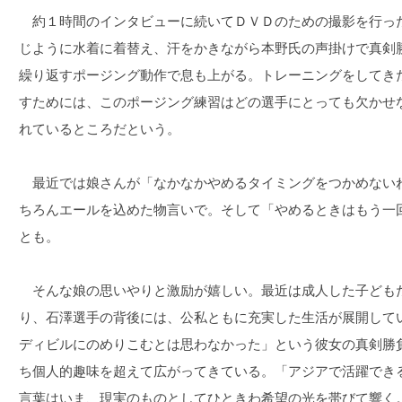
約１時間のインタビューに続いてＤＶＤのための撮影を行っ
じように水着に着替え、汗をかきながら本野氏の声掛けで真剣
繰り返すポージング動作で息も上がる。トレーニングをしてき
すためには、このポージング練習はどの選手にとっても欠かせ
れているところだという。
最近では娘さんが「なかなかやめるタイミングをつかめない
ちろんエールを込めた物言いで。そして「やめるときはもう一
とも。
そんな娘の思いやりと激励が嬉しい。最近は成人した子ども
り、石澤選手の背後には、公私ともに充実した生活が展開して
ディビルにのめりこむとは思わなかった」という彼女の真剣勝
ち個人的趣味を超えて広がってきている。「アジアで活躍でき
言葉はいま、現実のものとしてひときわ希望の光を帯びて響く