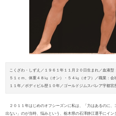
こくざわ・しずえ／１９６１年１１月２０日生まれ／血液型
５１ｃｍ、体重４８㎏（オン）・５４㎏（オフ）／職業：会
１１年／ボディビル歴１０年／ゴールドジムスパレア宇都宮
２０１１年はじめのオフシーズンに私は、「力はあるのに、
出ない」のが当時、悩みという、栃木県の石澤静江選手にイン