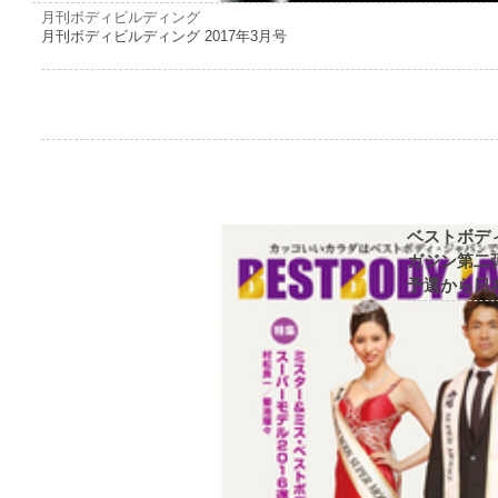
月刊ボディビルディング
月刊ボディビルディング 2017年3月号
ベストボデ
ガジン第二弾
予選から日