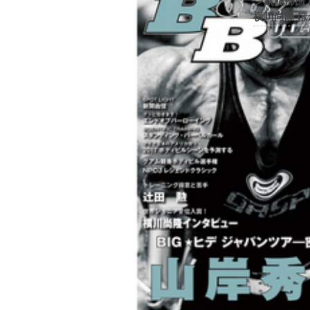
ン凱旋帰国
横川尚隆 ほ