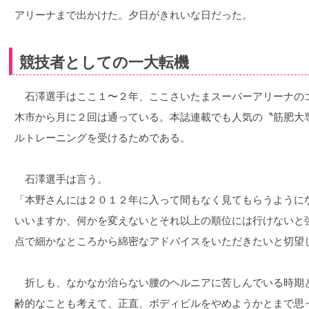
アリーナまで出かけた。夕日がきれいな日だった。
競技者としての一大転機
石澤選手はここ１〜２年、ここさいたまスーパーアリーナの
木市から月に２回は通っている。本誌連載でも人気の〝筋肥大
ルトレーニングを受けるためである。
石澤選手は言う。
「本野さんには２０１２年に入って間もなく見てもらうように
いいますか、何かを変えないとそれ以上の順位には行けないと
点で細かなところから綿密なアドバイスをいただきたいと切望
折しも、なかなか治らない腰のヘルニアに苦しんでいる時期
齢的なことも考えて、正直、ボディビルをやめようかとまで思