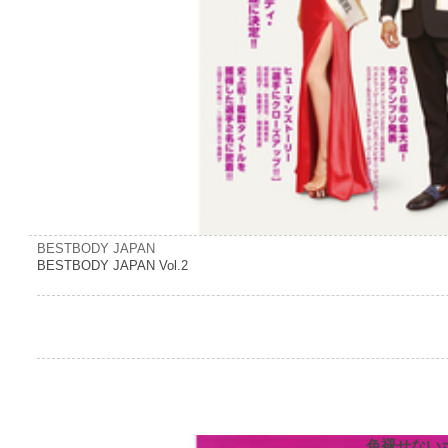
BESTBODY JAPAN
BESTBODY JAPAN Vol.2
色褪せない