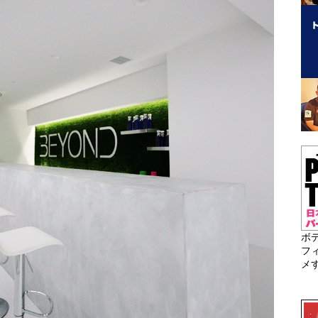
ボ
フ
メ