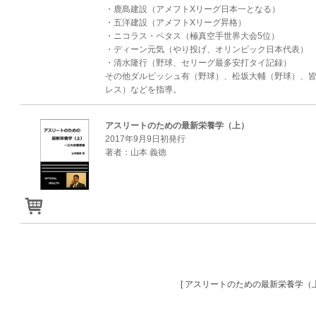
・鹿島建設（アメフトXリーグ日本一となる）
・五洋建設（アメフトXリーグ昇格）
・ニコラス・ペタス（極真空手世界大会5位）
・ディーン元気（やり投げ、オリンピック日本代表）
・清水隆行（野球、セリーグ最多安打タイ記録）
その他ダルビッシュ有（野球）、松坂大輔（野球）、皆
レス）などを指導。
アスリートのための最新栄養学（上）
2017年9月9日初発行
著者：山本 義徳
[ アスリートのための最新栄養学（上