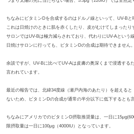
つまり太陽の光に当たらない場合、5.5μg（220IU）では全然
ちなみにビタミンDを合成するのはドルノ線といって、UV-B
これは日焼けのときに肌を赤くしたり、皮がむけてしまったり
サロンではUV-Bは極力減らされており、代わりにUV-Aとい
日焼けサロンに行っても、ビタミンDの合成は期待できません
余談ですが、UV-Bに比べてUV-Aは皮膚の奥深くまで浸透す
言われています。
最近の報告では、北緯34度線（瀬戸内海のあたり）を超えると（
ないため、ビタミンDの合成が通常の半分以下に低下するとも
ちなみにアメリカでのビタミンD摂取推奨量は、一日に15μg(60
限摂取量は一日に100μg（4000IU）となっています。