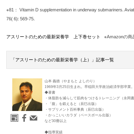
※81： Vitamin D supplementation in underway submariners. Avia
76( 6): 569-75.
アスリートのための最新栄養学 上下巻セット
※Amazon
「アスリートのための最新栄養学（上）」記事一覧
山本 義徳（やまもと よしのり）
1969年3月25日生まれ。早稲田大学政治経済学部卒業
◆著書
・体脂肪を減らして筋肉をつけるトレーニング（永岡
・「腹」を鍛えると（辰巳出版）
・サプリメント百科事典（辰巳出版）
・かっこいいカラダ（ベースボール出版）
など30冊以上
◆指導実績