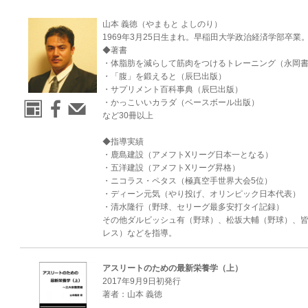
山本 義徳（やまもと よしのり）
1969年3月25日生まれ。早稲田大学政治経済学部卒業
◆著書
・体脂肪を減らして筋肉をつけるトレーニング（永岡
・「腹」を鍛えると（辰巳出版）
・サプリメント百科事典（辰巳出版）
・かっこいいカラダ（ベースボール出版）
など30冊以上
◆指導実績
・鹿島建設（アメフトXリーグ日本一となる）
・五洋建設（アメフトXリーグ昇格）
・ニコラス・ペタス（極真空手世界大会5位）
・ディーン元気（やり投げ、オリンピック日本代表）
・清水隆行（野球、セリーグ最多安打タイ記録）
その他ダルビッシュ有（野球）、松坂大輔（野球）、皆
レス）などを指導。
アスリートのための最新栄養学（上）
2017年9月9日初発行
著者：山本 義徳