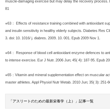
muscle-damaging exercise but may delay the recovery process. B
81
※63： Effects of resistance training combined with antioxidant su
and insulin sensitivity in healthy elderly subjects. Diabetes Res Cl
3. doi: 10. 1016/ j. diabres. 2009. 10. 001. Epub 2009 Nov 1.
※64： Response of blood cell antioxidant enzyme defences to anti
to intense exercise. Eur J Nutr. 2006 Jun; 45( 4): 187-95. Epub 2
※65：Vitamin and mineral supplementation effect on muscular activ
master athletes. Appl Physiol Nutr Metab. 2010 Jun; 35( 3): 251-6
「アスリートのための最新栄養学（上）」記事一覧