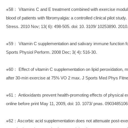
※58： Vitamins C and E treatment combined with exercise modula
blood of patients with fibromyalgia: a controlled clinical pilot study.
Stress. 2010 Nov; 13( 6): 498-505. doi: 10. 3109/ 10253890. 2010
※59： Vitamin C supplementation and salivary immune function fol
Sports Physiol Perform. 2008 Dec; 3( 4): 516-30.
※60： Effect of vitamin C supplementation on lipid peroxidation,
after 30-min exercise at 75% VO 2 max. J Sports Med Phys Fitnes
※61： Antioxidants prevent health-promoting effects of physical 
online before print May 11, 2009, doi: 10. 1073/ pnas. 0903485106
※62：Ascorbic acid supplementation does not attenuate post-exe