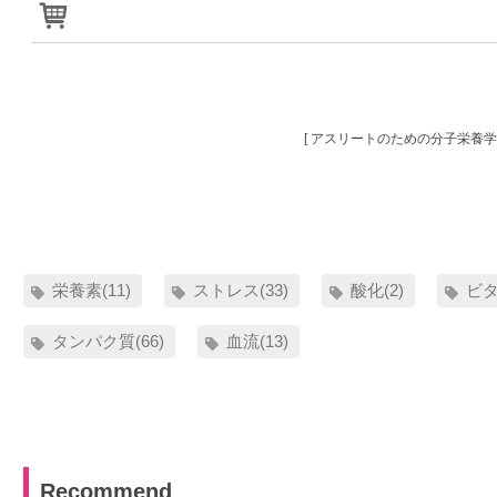
[ アスリートのための分子栄養学 
栄養素(11)
ストレス(33)
酸化(2)
ビタ
タンパク質(66)
血流(13)
Recommend