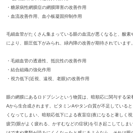
・糖尿病性網膜症の網膜障害の改善作用
・血流改善作用、血小板凝固抑制作用
毛細血管がたくさん集まっている眼の血流が悪くなると、酸素
により、眼圧低下がみられ、緑内障の改善が期待されています
・毛細血管の透過性、抵抗性の改善作用
・結合組織の強化作用
・視力低下(近視、遠視、老眼)の改善作用
眼の網膜にあるロドプシンという物質は、暗順応に関与する栄
Aから生合成されます。ビタミンAやタン白質が不足している
くなってしまい、暗順応低下による夜盲症(夜になると著しく視
疲労(眼がよく疲れる、かすむなどの症状)を引き起こしてしま
けで本や書類が読みにくくなったと感じるようなら、それは眼