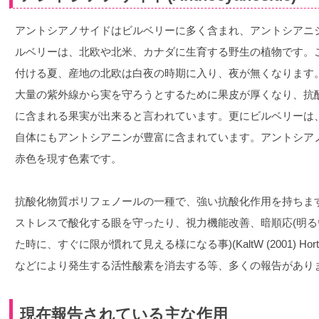
アントシアノサイドはビルベリーに多く含まれ、アントシアニ
ルベリーは、北欧や北米、カナダに生育する野生の植物です。
付ける夏、産地の北欧は白夜の時期に入り、夜が無くなります
大量の紫外線から実を守ろうとするために果皮が厚くなり、抗
に含まれる果実が出来ると言われています。更にビルベリーは
自体にもアントシアニンが豊富に含まれています。アントシア
赤色を現す色素です。
抗酸化物質ポリフェノールの一種で、強い抗酸化作用を持ちま
ストレスで酸化する眼を守ったり、視力機能改善、暗順応(明
た時に、すぐに限が慣れて見える様になる事)(KaltW (2001) Horticul
などにより発生する活性酸素を消去する等、多くの報告があり
現在報告されている主な作用