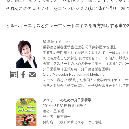
それぞれのカロチノイドをコンプレックス(複合体)で摂り、種
ビルべリーエキスとグレープシードエキスを両方摂取する事で
星 真理（ほし まり）
栄養整合栄養医学協会認定 分子栄養医学管理士
栄養学の専門家として老若男女を問わず、一般人から
ズにも対応した栄養指導／栄養セミナーを個人、競技
著書「アスリートのための分子栄養学」（体育とスポ
分子栄養学（正式名称：分子整合栄養医学）
Ortho-Molecular Nutrition and Medicine
ノーベル賞を2つ受賞した米国人生化学者ライナス・ポー
医学とを融合させて研究し、分子整合栄養医学として
アスリートのための分子栄養学
2014年3月31日初版1刷発行
著者：星 真理
発行者：橋本雄一
発行所：（株）体育とスポーツ出版社