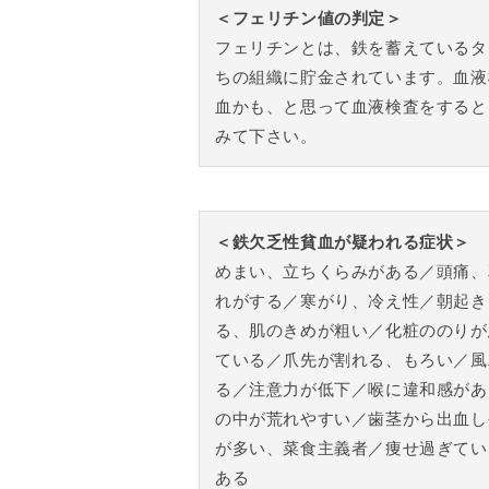
＜フェリチン値の判定＞
フェリチンとは、鉄を蓄えているタ
ちの組織に貯金されています。血液
血かも、と思って血液検査をすると
みて下さい。
＜鉄欠乏性貧血が疑われる症状＞
めまい、立ちくらみがある／頭痛、
れがする／寒がり、冷え性／朝起き
る、肌のきめが粗い／化粧ののりが
ている／爪先が割れる、もろい／風
る／注意力が低下／喉に違和感があ
の中が荒れやすい／歯茎から出血し
が多い、菜食主義者／痩せ過ぎてい
ある