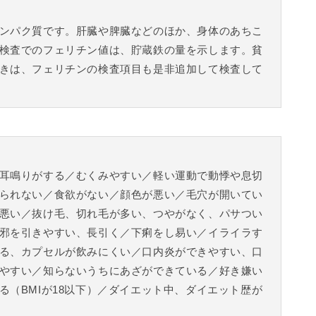
ンパク質です。肝臓や脾臓などのほか、身体のあちこ
検査でのフェリチン値は、貯蔵鉄の量を示します。貧
きは、フェリチンの検査項目も是非追加して検査して
耳鳴りがする／むくみやすい／軽い運動で動悸や息切
られない／食欲がない／顔色が悪い／毛穴が開いてい
悪い／抜け毛、切れ毛が多い、つやがなく、パサつい
邪を引きやすい、長引く／下痢をし易い／イライラす
る、カプセルが飲みにくい／口内炎ができやすい、口
やすい／知らないうちにあざができている／好き嫌い
る（BMIが18以下）／ダイエット中、ダイエット歴が