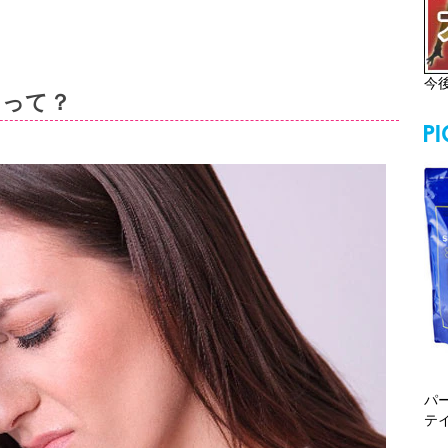
今
」って？
パ
テ