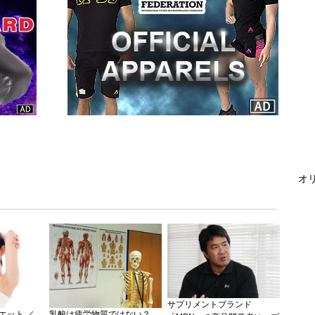
オリ
サプリメントブランド
エット ／
乳酸は疲労物質ではない？