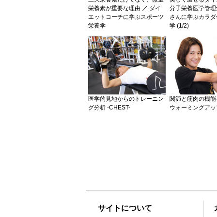
栄養素が重要な理由 ／ ダイ
分子栄養医学管理
エットコーチに学ぶスポーツ
さんに学ぶカラダ
栄養学
学 (1/2)
医学的見地からのトレーニン
関節と筋肉の機能
グ分析 -CHEST-
ウォーミングアップ 
サイトについて