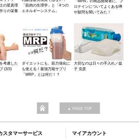
「MPN」の商品開発者に、プ
士の星真理
「筋肉の生理学」と「4つの
ロテインについてよくある噂
作りの栄養
エネルギーシステム」
や疑問を聞いてみた！
を考慮した
ダイエットにも、筋力強化に
大切なのは日々の手入れ／益
(3/3)
も使える！最強万能サプリ
子 克彦
「MRP」とは何だ！？
▲ PAGE TOP
カスタマーサービス
マイアカウント