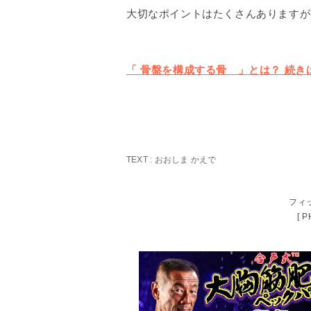
大切なポイントはたくさんありますが
「 骨盤を構成する骨 」とは？ 続きは P
TEXT :
おおしま かえで
フィ
[ 