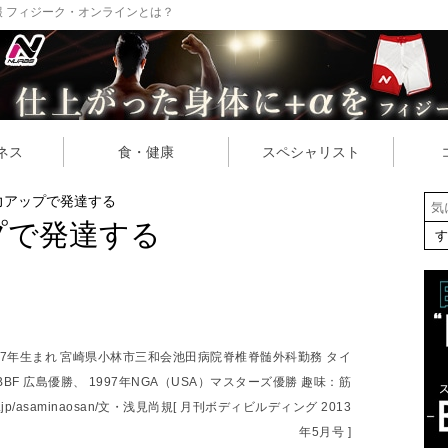
 フィジーク・オンラインとは？
ネス
食・健康
スペシャリスト
力アップで発達する
プで発達する
57年生まれ 宮崎県小林市三和会池田病院脊椎脊髄外科勤務 タイ
NBBF 広島優勝、 1997年NGA（USA）マスターズ優勝 趣味：筋
.jp/asaminaosan/文・浅見尚規[ 月刊ボディビルディング 2013
年5月号 ]