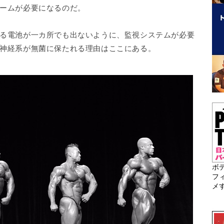
ームが必要になるのだ。
る電池が一カ所でも出ないように、監視システムが必要
神経系が無菌に保たれる理由はここにある。
ボ
フ
メ