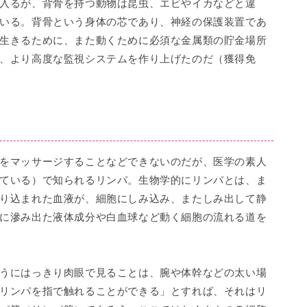
入るが、背骨を持つ動物は昆虫、エビやイカなどと違
いる。背骨という身体の芯であり、神経の保護装置であ
生きるために、また動くために必須な金属類の貯金場所
、より高度な監視システムを作り上げたのだ（獲得免
をマッサージすることなどできないのだが、医学の素人
ている）で知られるリンパ。生物学的にリンパとは、ま
り込まれた血液が、細胞にしみ込み、またしみ出して静
に滲み出た液体成分や白血球など動く細胞の流れる道を
うにはっきり肉眼で見ることは、腕や体幹などの太い場
リンパを指で触れることができる」とすれば、それはリ