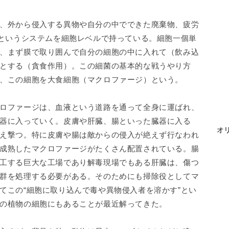
、外から侵入する異物や自分の中でできた廃棄物、疲労
”というシステムを細胞レベルで持っている。細胞一個単
、まず膜で取り囲んで自分の細胞の中に入れて（飲み込
とする（貪食作用）。この細菌の基本的な戦うやり方
、この細胞を大食細胞（マクロファージ）という。
ロファージは、血液という道路を通って全身に運ばれ、
器に入っていく。皮膚や肝臓、腸といった臓器に入る
オリ
え撃つ。特に皮膚や腸は敵からの侵入が絶えず行なわれ
成熟したマクロファージがたくさん配置されている。腸
工する巨大な工場であり解毒現場でもある肝臓は、傷つ
群を処理する必要がある。そのためにも掃除役としてマ
てこの“細胞に取り込んで毒や異物侵入者を溶かす”とい
の植物の細胞にもあることが最近解ってきた。