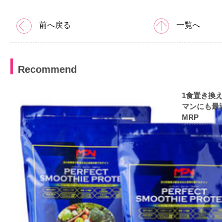
前へ戻る
一覧へ
Recommend
1食置き換
マンにも最
MRP