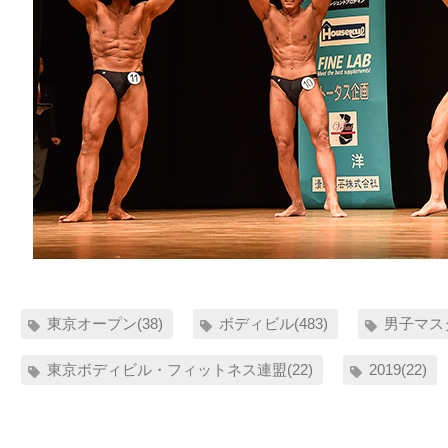
東京オープン(38)
ボディビル(483)
男子マスタ
東京ボディビル・フィットネス連盟(22)
2019(22)