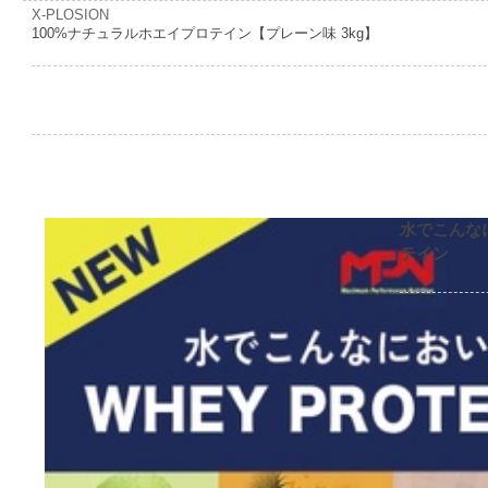
X-PLOSION
100%ナチュラルホエイプロテイン【プレーン味 3kg】
水でこんな
テイン