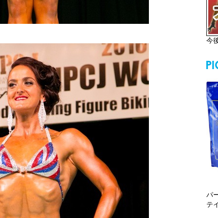
今
パ
テ