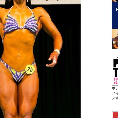
ボ
フ
メ