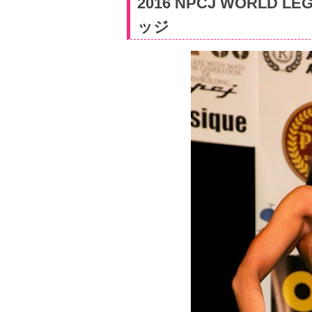
2016 NPCJ WORLD L
ッジ