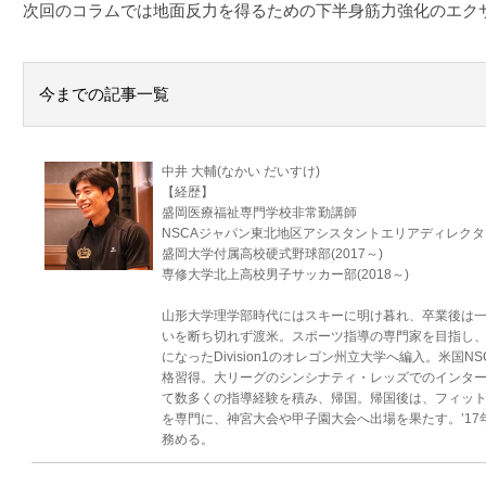
次回のコラムでは地面反力を得るための下半身筋力強化のエク
今までの記事一覧
中井 大輔(なかい だいすけ)
【経歴】
盛岡医療福祉専門学校非常勤講師
NSCAジャパン東北地区アシスタントエリアディレクタ
盛岡大学付属高校硬式野球部(2017～)
専修大学北上高校男子サッカー部(2018～)
山形大学理学部時代にはスキーに明け暮れ、卒業後は
いを断ち切れず渡米。スポーツ指導の専門家を目指し、野
になったDivision1のオレゴン州立大学へ編入。米国NSCA認定Stre
格習得。大リーグのシンシナティ・レッズでのインタ
て数多くの指導経験を積み、帰国。帰国後は、フィッ
を専門に、神宮大会や甲子園大会へ出場を果たす。’17
務める。