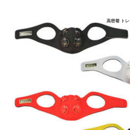
高密着 ト