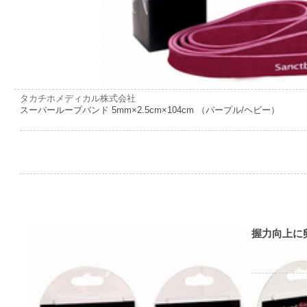
タカチホメディカル株式会社
スーパーループバンド 5mm×2.5cm×104cm （パープル/ヘビー）
握力向上に