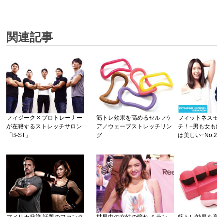
関連記事
フィジーク × プロトレーナー
筋トレ効果を高めるセルフケ
フィットネス
が在籍するストレッチサロン
ア／ウェーブストレッチリン
チ！−男も女
「B-ST」
グ
は美しい−No.