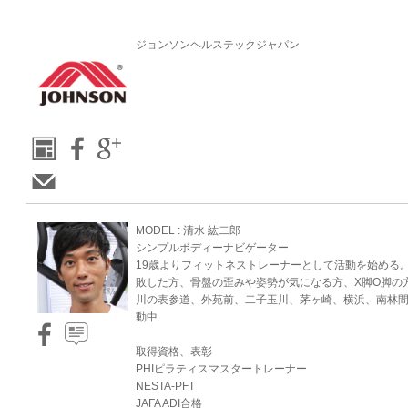
ジョンソンヘルステックジャパン
MODEL : 清水 紘二郎
シンプルボディーナビゲーター
19歳よりフィットネストレーナーとして活動を始める
敗した方、骨盤の歪みや姿勢が気になる方、X脚O脚の
川の表参道、外苑前、二子玉川、茅ヶ崎、横浜、南林
動中
取得資格、表彰
PHIピラティスマスタートレーナー
NESTA-PFT
JAFA ADI合格