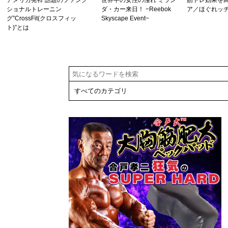
アメリカ発祥 話題のファンク
世界中の女性の憧れ ミラン
筋トレ効果を
ショナルトレーニン
ダ・カー来日！ −Reebok
ア／ほぐれッ
グ”CrossFit(クロスフィッ
Skyscape Event−
ト)”とは