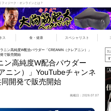
 フィジーク・オンラインとは？
ネス
食・健康
スペシャリスト
アラニン高純度W配合パウダー「CREANIN（クレアニン）」
開発で販売開始
ニン高純度W配合パウダー
レアニン）」YouTubeチャンネ
共同開発で販売開始
掲載日：2026.07.07