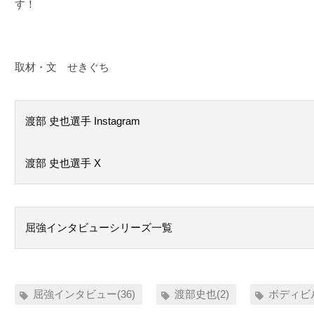
す！
取材・文 せきぐち
渡部 史也選手 Instagram
渡部 史也選手 X
屈強インタビューシリーズ一覧
屈強インタビュー(36)
渡部史也(2)
ボディビル