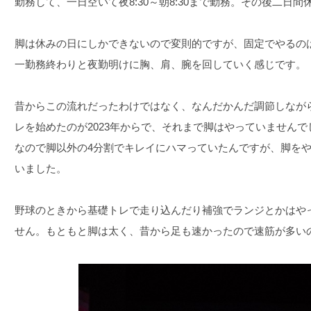
勤務して、一日空いて夜8:30～朝8:30まで勤務。その後二日
脚は休みの日にしかできないので変則的ですが、固定でやるの
一勤務終わりと夜勤明けに胸、肩、腕を回していく感じです。
昔からこの流れだったわけではなく、なんだかんだ調節しなが
レを始めたのが2023年からで、それまで脚はやっていませんで
なので脚以外の4分割でキレイにハマっていたんですが、脚を
いました。
野球のときから基礎トレで走り込んだり補強でランジとかはや
せん。もともと脚は太く、昔から足も速かったので速筋が多い