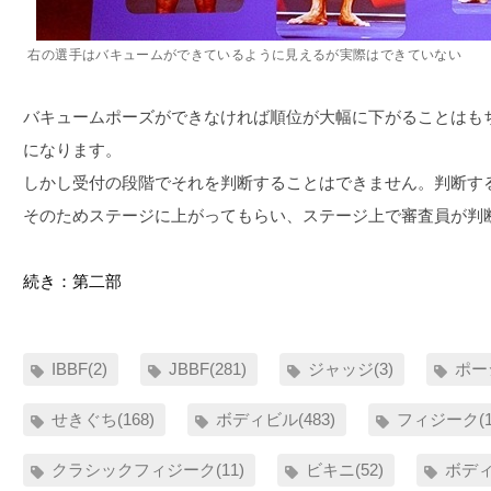
右の選手はバキュームができているように見えるが実際はできていない
バキュームポーズができなければ順位が大幅に下がることはも
になります。
しかし受付の段階でそれを判断することはできません。判断す
そのためステージに上がってもらい、ステージ上で審査員が判
続き：第二部
IBBF(2)
JBBF(281)
ジャッジ(3)
ポー
せきぐち(168)
ボディビル(483)
フィジーク(1
クラシックフィジーク(11)
ビキニ(52)
ボディ